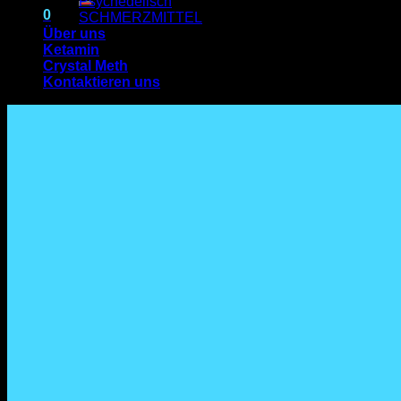
Psychedelisch
0
SCHMERZMITTEL
Über uns
Ketamin
Warenkorb
Crystal Meth
Kontaktieren uns
Es befinden sich keine Produkte im Warenkorb.