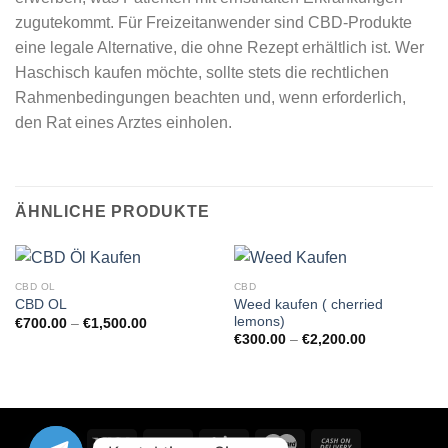
zugutekommt. Für Freizeitanwender sind CBD-Produkte
eine legale Alternative, die ohne Rezept erhältlich ist. Wer
Haschisch kaufen möchte, sollte stets die rechtlichen
Rahmenbedingungen beachten und, wenn erforderlich,
den Rat eines Arztes einholen.
ÄHNLICHE PRODUKTE
CBD OL
CBD
Weed kaufen ( cherried
CBD OL
lemons)
Preisspanne:
€
700.00
–
€
1,500.00
€700.00
Preisspanne:
€
300.00
–
€
2,200.00
bis
€300.00
€1,500.00
bis
€2,200.00