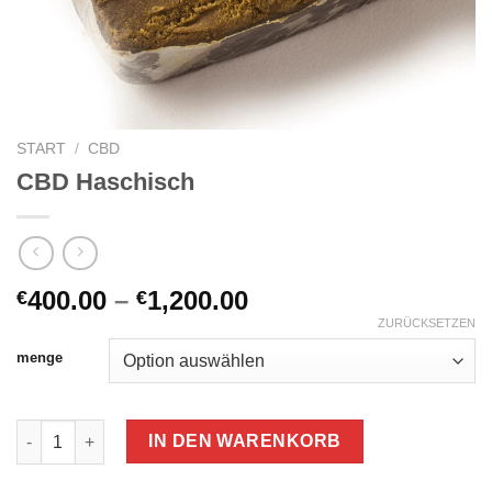
START
/
CBD
CBD Haschisch
Preisspanne:
400.00
–
1,200.00
€
€
€400.00
ZURÜCKSETZEN
bis
menge
€1,200.00
CBD Haschisch Menge
IN DEN WARENKORB