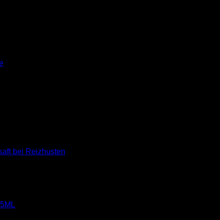
e
aft bei Reizhusten
 5ML