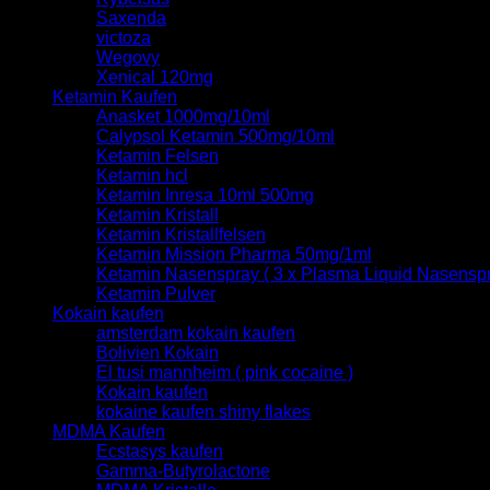
Saxenda
victoza
Wegovy
Xenical 120mg
Ketamin Kaufen
Anasket 1000mg/10ml
Calypsol Ketamin 500mg/10ml
Ketamin Felsen
Ketamin hcl
Ketamin Inresa 10ml 500mg
Ketamin Kristall
Ketamin Kristallfelsen
Ketamin Mission Pharma 50mg/1ml
Ketamin Nasenspray ( 3 x Plasma Liquid Nasenspr
Ketamin Pulver
Kokain kaufen
amsterdam kokain kaufen
Bolivien Kokain
El tusi mannheim ( pink cocaine )
Kokain kaufen
kokaine kaufen shiny flakes
MDMA Kaufen
Ecstasys kaufen
Gamma-Butyrolactone