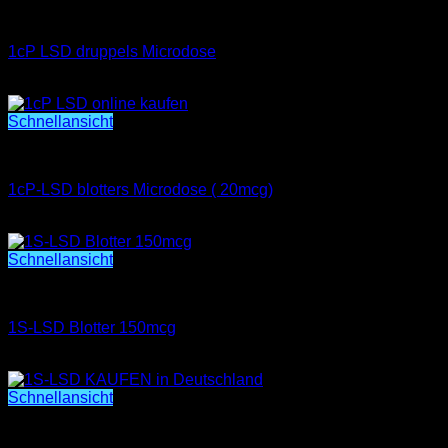
1cP LSD druppels Microdose
1cP LSD druppels Microdose
Preisspanne:
€
400.00
–
€
7,000.00
€400.00
bis
Schnellansicht
€7,000.00
1cP-LSD blotters Microdose ( 20mcg)
1cP-LSD blotters Microdose ( 20mcg)
Preisspanne:
€
250.00
–
€
7,000.00
€250.00
bis
Schnellansicht
€7,000.00
1S-LSD Blotter 150mcg
1S-LSD Blotter 150mcg
Preisspanne:
€
300.00
–
€
7,500.00
€300.00
bis
Schnellansicht
€7,500.00
1S-LSD Blotter Hochwertiges psychedelisches Produkt