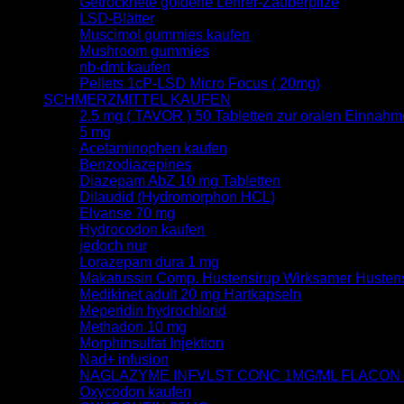
Getrocknete goldene Lehrer-Zauberpilze
LSD-Blätter
Muscimol gummies kaufen
Mushroom gummies
nb-dmt kaufen
Pellets 1cP-LSD Micro Focus ( 20mg)
SCHMERZMITTEL KAUFEN
2.5 mg ( TAVOR ) 50 Tabletten zur oralen Einnahm
5 mg
Acetaminophen kaufen
Benzodiazepines
Diazepam AbZ 10 mg Tabletten
Dilaudid (Hydromorphon HCL)
Elvanse 70 mg
Hydrocodon kaufen
jedoch nur
Lorazepam dura 1 mg
Makatussin Comp. Hustensirup Wirksamer Hustens
Medikinet adult 20 mg Hartkapseln
Meperidin hydrochlorid
Methadon 10 mg
Morphinsulfat Injektion
Nad+ infusion
NAGLAZYME INFVLST CONC 1MG/ML FLACON
Oxycodon kaufen