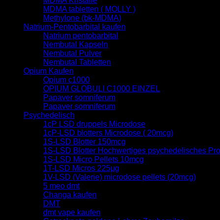
MDMA Kristalle
MDMA tabletten ( MOLLY )
Methylone (bk-MDMA)
Natrium-Pentobarbital kaufen
Natrium pentobarbital
Nembutal Kapseln
Nembutal Pulver
Nembutal Tabletten
Opium Kaufen
Opium c1000
OPIUM GLOBULI C1000 EINZEL
Papaver somniferum
Papaver somniferum
Psychedelisch
1cP LSD druppels Microdose
1cP-LSD blotters Microdose ( 20mcg)
1S-LSD Blotter 150mcg
1S-LSD Blotter Hochwertiges psychedelisches Pr
1S-LSD Micro Pellets 10mcg
1T-LSD Micros 225μg
1V-LSD (Valerie) microdose pellets (20mcg)
5 meo dmt
Changa kaufen
DMT
dmt vape kaufen