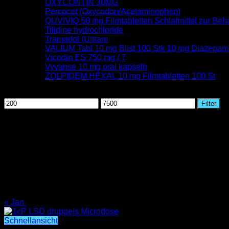
OXYCONTIN 30MG
Percocet (Oxycodon/Acetaminophen)
QUVIVIQ 50 mg Filmtabletten Schlafmittel zur Beh
Tilidine hydrochloride
Tramadol (Ultram
VALIUM Tabl 10 mg Blist 100 Stk 10 mg Diazepam
Vicodin ES 750 mg / 7
Vyvanse 10 mg oral kapseln
ZOLPIDEM HEXAL 10 mg Filmtabletten 100 St
Nach Preis filtern
Min.
Max.
Filter
Preis
Preis
August 2026
M
D
M
D
F
S
S
1
2
3
4
5
6
7
8
9
10
11
12
13
14
15
16
17
18
19
20
21
22
23
24
25
26
27
28
29
30
31
« Jan.
Schnellansicht