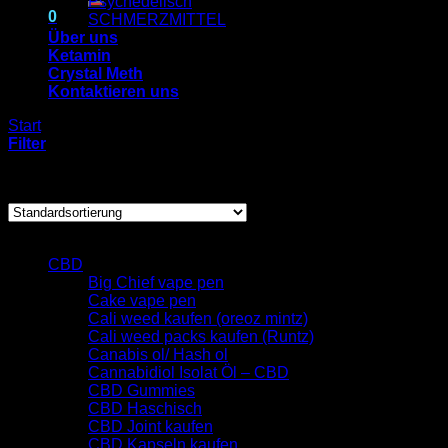
Psychedelisch
0
SCHMERZMITTEL
Über uns
Ketamin
Warenkorb
Crystal Meth
Kontaktieren uns
Es befinden sich keine Produkte im Warenkorb.
Start
/
Psychedelisch
Filter
Ergebnisse 1 – 12 von 23 werden angezeigt
Browse
CBD
Big Chief vape pen
Cake vape pen
Cali weed kaufen (oreoz mintz)
Cali weed packs kaufen (Runtz)
Canabis ol/ Hash ol
Cannabidiol Isolat Öl – CBD
CBD Gummies
CBD Haschisch
CBD Joint kaufen
CBD Kapseln kaufen