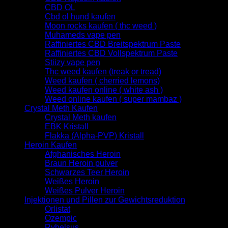
CBD OL
Cbd ol hund kaufen
Moon rocks kaufen ( thc weed )
Muhameds vape pen
Raffiniertes CBD Breitspektrum Paste
Raffiniertes CBD Vollspektrum Paste
Stiizy vape pen
Thc weed kaufen (treak or tread)
Weed kaufen ( cherried lemons)
Weed kaufen online ( white ash )
Weed online kaufen ( super mambaz )
Crystal Meth Kaufen
Crystal Meth kaufen
EBK Kristall
Flakka (Alpha-PVP) Kristall
Heroin Kaufen
Afghanisches Heroin
Braun Heroin pulver
Schwarzes Teer Heroin
Weißes Heroin
Weißes Pulver Heroin
Injektionen und Pillen zur Gewichtsreduktion
Orlistat
Ozempic
Rybelsus