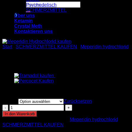
Suchen
Psychedelisch
nach:
SCHMERZMITTEL
0
Über uns
Ketamin
Crystal Meth
Warenkorb
Kontaktieren uns
Es befinden sich keine Produkte im Warenkorb.
Start
/
SCHMERZMITTEL KAUFEN
/
Meperidin hydrochlorid
Meperidin hydrochlorid
€
300.00
Menge
Zurücksetzen
Meperidin
hydrochlorid
In den Warenkorb
Menge
Artikelnummer:
n. v.
Kategorien:
Meperidin hydrochlorid
,
SCHMERZMITTEL KAUFEN