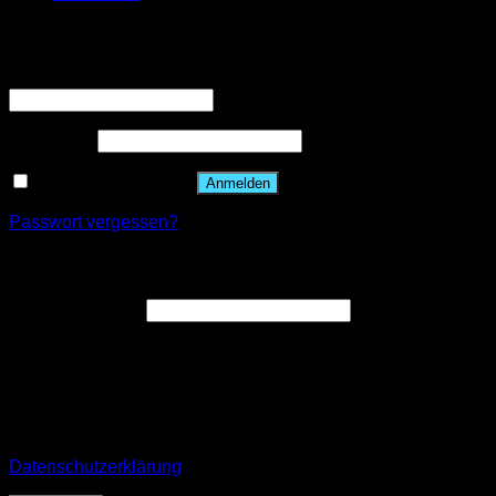
Anmelden
Benutzername oder E-Mail-Adresse
*
Passwort
*
Angemeldet bleiben
Anmelden
Passwort vergessen?
Registrieren
E-Mail-Adresse
*
Ein Link zum Erstellen eines neuen Passworts wird an deine
E-Mail-Adresse gesendet.
Your personal data will be used to support your experience
throughout this website, to manage access to your account,
and for other purposes described in our
Datenschutzerklärung
.