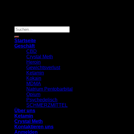
Copyright 2026 ©
TRUSTED MED SUPPLY
Suchen
nach:
Startseite
Geschäft
CBD
Crystal Meth
Heroin
Gewichtsverlust
Ketamin
Kokain
MDMA
Natrium Pentobarbital
Opium
Psychedelisch
SCHMERZMITTEL
Über uns
Ketamin
Crystal Meth
Kontaktieren uns
Anmelden