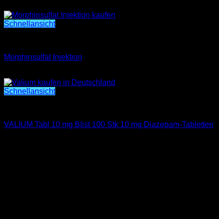
Preisspanne:
€
250.00
–
€
450.00
€250.00
bis
Schnellansicht
€450.00
Morphinsulfat Injektion
Morphinsulfat Injektion
€
250.00
Schnellansicht
SCHMERZMITTEL KAUFEN
VALIUM Tabl 10 mg Blist 100 Stk 10 mg Diazepam-Tabletten
€
200.00