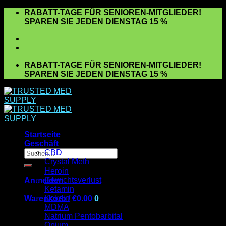
Zum
RABATT-TAGE FÜR SENIOREN-MITGLIEDER!
Inhalt
SPAREN SIE JEDEN DIENSTAG 15 %
springen
RABATT-TAGE FÜR SENIOREN-MITGLIEDER!
SPAREN SIE JEDEN DIENSTAG 15 %
Startseite
Geschäft
Suchen
CBD
nach:
Crystal Meth
Heroin
Gewichtsverlust
Anmelden
Ketamin
Kokain
Warenkorb /
€
0.00
0
MDMA
Es befinden sich keine Produkte im Warenkorb.
Natrium Pentobarbital
Opium