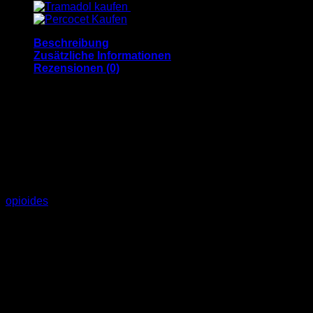
Beschreibung
Zusätzliche Informationen
Rezensionen (0)
Meperidin Hydrochlorid
kaufen: Anwendung,
Wirkung und Risiken
Meperidin Hydrochlorid, auch bekannt als Pethidin, ist ein
opioides
Schmerzmittel, das zur Behandlung starker akuter
Schmerzen verwendet wird. Es gehört zur Gruppe der
synthetischen Opioide und wirkt ähnlich wie andere Opioide,
indem es die Schmerzsignale im zentralen Nervensystem
blockiert. Obwohl es in bestimmten medizinischen
Situationen hilfreich sein kann, wird Meperidin aufgrund
seiner potenziellen Nebenwirkungen und Risiken heute
weniger häufig eingesetzt als andere opioide Schmerzmittel.