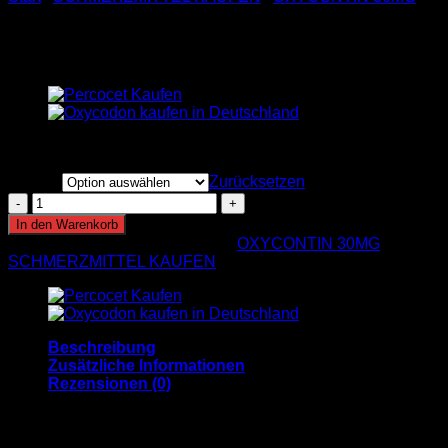
OXYCONTIN 30MG
€
250.00
Menge
Zurücksetzen
OXYCONTIN
30MG
In den Warenkorb
Menge
Artikelnummer:
n. v.
Kategorien:
OXYCONTIN 30MG
,
SCHMERZMITTEL KAUFEN
Beschreibung
Zusätzliche Informationen
Rezensionen (0)
OXYCONTIN kaufen