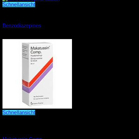
Schnellansicht
Benzodiazepines
Benzodiazepines
Preisspanne:
€
400.00
–
€
2,000.00
€400.00
bis
€2,000.00
Schnellansicht
Makatussin Comp. Hustensirup Wirksamer Hustensaft bei
Reizhusten