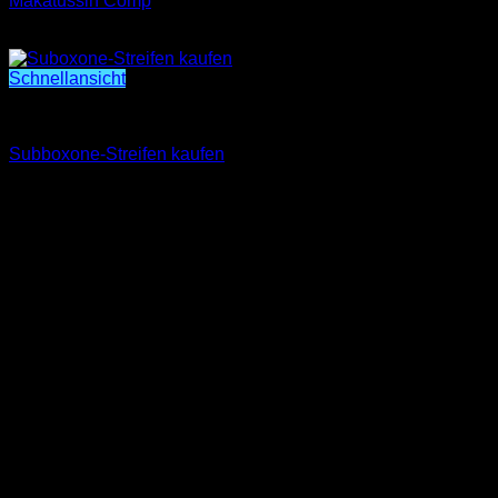
Makatussin Comp
€
200.00
Schnellansicht
SCHMERZMITTEL KAUFEN
Subboxone-Streifen kaufen
Preisspanne:
€
185.00
–
€
403.00
€185.00
bis
€403.00