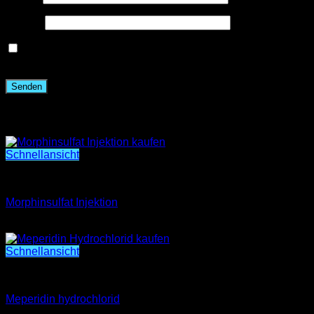
E-Mail
*
Name, E-Mail-Adresse und Website in diesem Browser
für meinen nächsten Kommentar speichern.
Ähnliche Produkte
Schnellansicht
Morphinsulfat Injektion
Morphinsulfat Injektion
€
250.00
Schnellansicht
Meperidin hydrochlorid
Meperidin hydrochlorid