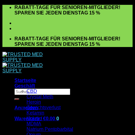
Zum
RABATT-TAGE FÜR SENIOREN-MITGLIEDER!
Inhalt
SPAREN SIE JEDEN DIENSTAG 15 %
springen
RABATT-TAGE FÜR SENIOREN-MITGLIEDER!
SPAREN SIE JEDEN DIENSTAG 15 %
Startseite
Geschäft
Suchen
CBD
nach:
Crystal Meth
Heroin
Gewichtsverlust
Anmelden
Ketamin
Kokain
Warenkorb /
€
0.00
0
MDMA
Es befinden sich keine Produkte im Warenkorb.
Natrium Pentobarbital
Opium