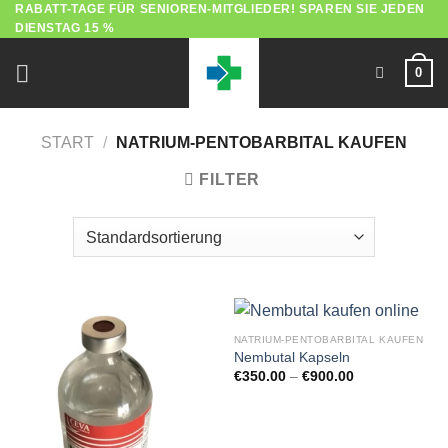
RABATT-TAGE FÜR SENIOREN-MITGLIEDER! SPAREN SIE JEDEN
Zum
DIENSTAG 15 %
Inhalt
springen
0
START
/
NATRIUM-PENTOBARBITAL KAUFEN
FILTER
NATRIUM-PENTOBARBITAL KAUFEN
Nembutal Kapseln
Preisspanne:
€
350.00
–
€
900.00
€350.00
bis
€900.00