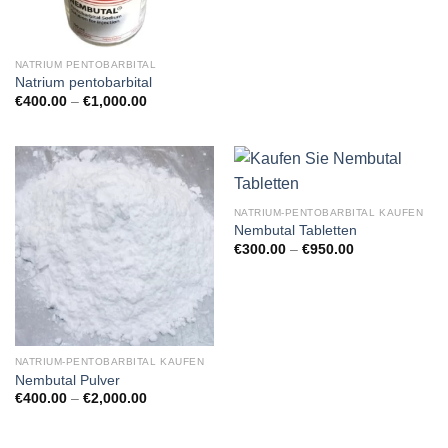
NATRIUM PENTOBARBITAL
Natrium pentobarbital
Preisspanne:
€
400.00
–
€
1,000.00
€400.00
bis
€1,000.00
NATRIUM-PENTOBARBITAL KAUFEN
Nembutal Tabletten
Preisspanne:
€
300.00
–
€
950.00
€300.00
bis
€950.00
NATRIUM-PENTOBARBITAL KAUFEN
Nembutal Pulver
Preisspanne:
€
400.00
–
€
2,000.00
€400.00
bis
€2,000.00