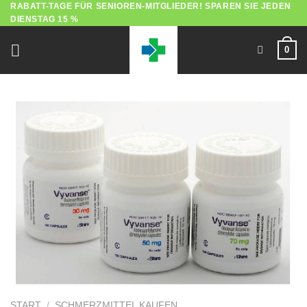
RABATT-TAGE FÜR SENIOREN-MITGLIEDER! SPAREN SIE JEDEN
Zum
DIENSTAG 15 %
Inhalt
springen
0
START
/
SCHMERZMITTEL KAUFEN