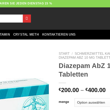
AREN SIE JEDEN DIENSTAG 15 %
TAMIN
CRYSTAL METH
KONTAKTIEREN UNS
START
/
SCHMERZMITTEL KA
DIAZEPAM ABZ 10 MG TABLET
Diazepam AbZ 
Tabletten
P
200.00
–
400.00
€
€
€
b
menge
€