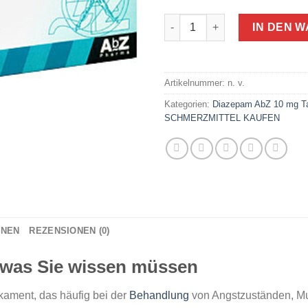
Diazepam AbZ 10 mg Tablette
IN DEN 
Artikelnummer:
n. v.
Kategorien:
Diazepam AbZ 10 mg Ta
SCHMERZMITTEL KAUFEN
ONEN
REZENSIONEN (0)
, was Sie wissen müssen
kament, das häufig bei der
Behandlung
von Angstzuständen, M