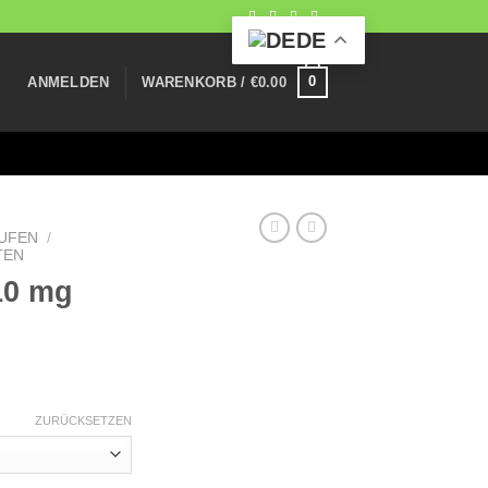
DE
0
ANMELDEN
WARENKORB /
€
0.00
UFEN
/
TEN
10 mg
reisspanne:
200.00
ZURÜCKSETZEN
is
400.00