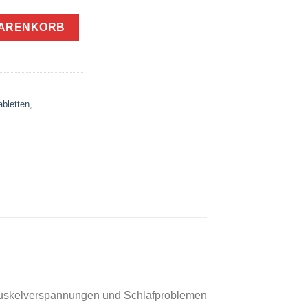
n Menge
WARENKORB
bletten
,
uskelverspannungen und Schlafproblemen