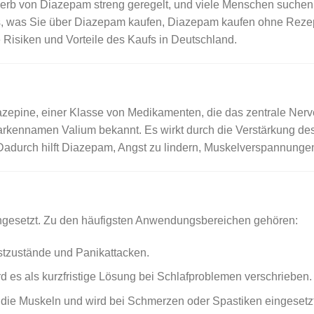
rwerb von Diazepam streng geregelt, und viele Menschen suchen
lles, was Sie über Diazepam kaufen, Diazepam kaufen ohne Rez
Risiken und Vorteile des Kaufs in Deutschland.
epine, einer Klasse von Medikamenten, die das zentrale Nerv
rkennamen Valium bekannt. Es wirkt durch die Verstärkung de
Dadurch hilft Diazepam, Angst zu lindern, Muskelverspannungen
eingesetzt. Zu den häufigsten Anwendungsbereichen gehören:
stzustände und Panikattacken.
d es als kurzfristige Lösung bei Schlafproblemen verschrieben.
die Muskeln und wird bei Schmerzen oder Spastiken eingesetzt