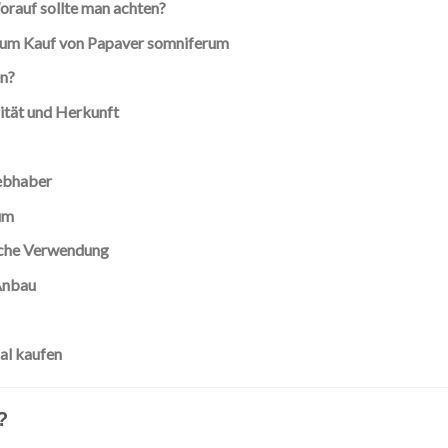
rauf sollte man achten?
 zum Kauf von Papaver somniferum
n?
ität und Herkunft
iebhaber
um
sche Verwendung
Anbau
al kaufen
?