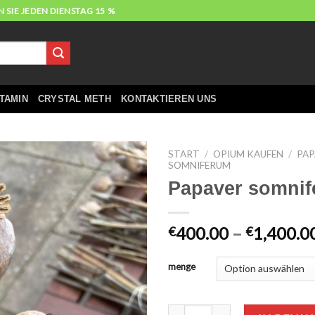
 SIE JEDEN DIENSTAG 15 %
TAMIN
CRYSTAL METH
KONTAKTIEREN UNS
START
/
OPIUM KAUFEN
/
PAP
SOMNIFERUM
Papaver somni
400.00
–
1,400.0
€
€
menge
Papaver somniferum Menge