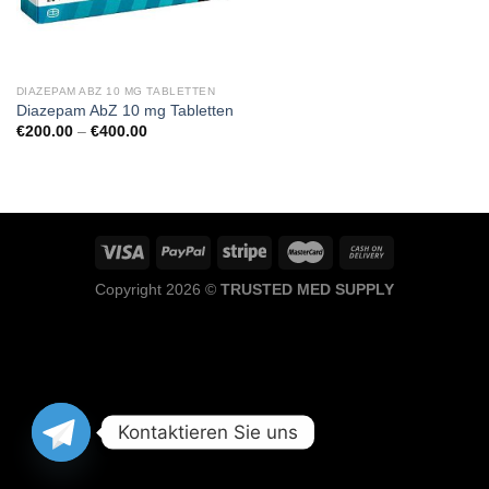
DIAZEPAM ABZ 10 MG TABLETTEN
Diazepam AbZ 10 mg Tabletten
Preisspanne:
€
200.00
–
€
400.00
€200.00
bis
€400.00
Copyright 2026 ©
TRUSTED MED SUPPLY
Kontaktieren Sie uns