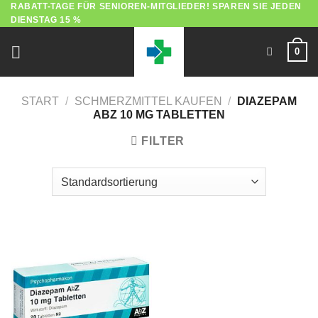
RABATT-TAGE FÜR SENIOREN-MITGLIEDER! SPAREN SIE JEDEN
Zum
DIENSTAG 15 %
Inhalt
springen
0
START
/
SCHMERZMITTEL KAUFEN
/
DIAZEPAM
ABZ 10 MG TABLETTEN
FILTER