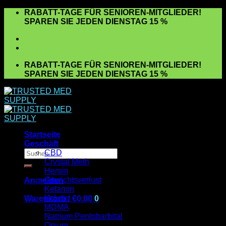
Zum
RABATT-TAGE FÜR SENIOREN-MITGLIEDER!
Inhalt
SPAREN SIE JEDEN DIENSTAG 15 %
springen
RABATT-TAGE FÜR SENIOREN-MITGLIEDER!
SPAREN SIE JEDEN DIENSTAG 15 %
Startseite
Geschäft
Suchen
CBD
nach:
Crystal Meth
Heroin
Gewichtsverlust
Anmelden
Ketamin
Kokain
Warenkorb /
€
0.00
0
MDMA
Es befinden sich keine Produkte im Warenkorb.
Natrium Pentobarbital
Opium