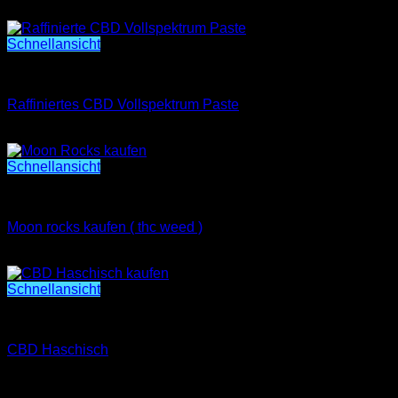
Preisspanne:
€
700.00
–
€
1,500.00
€700.00
bis
Schnellansicht
€1,500.00
CBD
Raffiniertes CBD Vollspektrum Paste
Preisspanne:
€
300.00
–
€
600.00
€300.00
bis
Schnellansicht
€600.00
CBD
Moon rocks kaufen ( thc weed )
Preisspanne:
€
250.00
–
€
5,500.00
€250.00
bis
Schnellansicht
€5,500.00
CBD
CBD Haschisch
Preisspanne:
€
400.00
–
€
1,200.00
€400.00