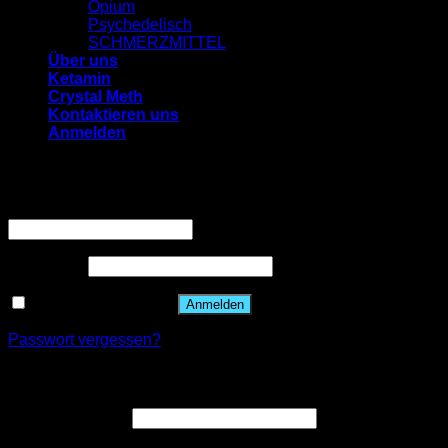
Opium
Psychedelisch
SCHMERZMITTEL
Über uns
Ketamin
Crystal Meth
Kontaktieren uns
Anmelden
Anmelden
Benutzername oder E-Mail-Adresse
*
Passwort
*
Angemeldet bleiben
Anmelden
Passwort vergessen?
Registrieren
E-Mail-Adresse
*