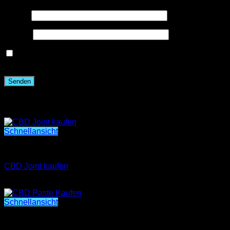
Name
*
E-Mail
*
Name, E-Mail-Adresse und Website in diesem Browser
für meinen nächsten Kommentar speichern.
Ähnliche Produkte
Schnellansicht
CBD
CBD Joint kaufen
Preisspanne:
€
400.00
–
€
1,500.00
€400.00
bis
Schnellansicht
€1,500.00
CBD