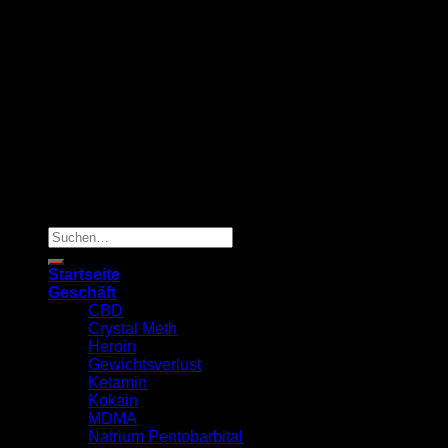
Copyright 2026 ©
TRUSTED MED SUPPLY
Suchen
nach:
Startseite
Geschäft
CBD
Crystal Meth
Heroin
Gewichtsverlust
Ketamin
Kokain
MDMA
Natrium Pentobarbital