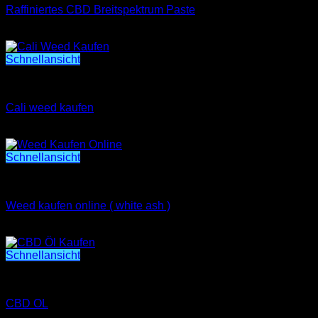
Raffiniertes CBD Breitspektrum Paste
Preisspanne:
€
300.00
–
€
650.00
€300.00
bis
Schnellansicht
€650.00
Cali weed kaufen (oreoz mintz)
Cali weed kaufen
Preisspanne:
€
250.00
–
€
1,800.00
€250.00
bis
Schnellansicht
€1,800.00
CBD
Weed kaufen online ( white ash )
Preisspanne:
€
300.00
–
€
2,000.00
€300.00
bis
Schnellansicht
€2,000.00
CBD OL
CBD OL