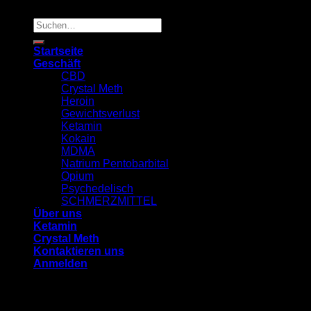
Copyright 2026 ©
TRUSTED MED SUPPLY
Suchen
nach:
Startseite
Geschäft
CBD
Crystal Meth
Heroin
Gewichtsverlust
Ketamin
Kokain
MDMA
Natrium Pentobarbital
Opium
Psychedelisch
SCHMERZMITTEL
Über uns
Ketamin
Crystal Meth
Kontaktieren uns
Anmelden
Anmelden