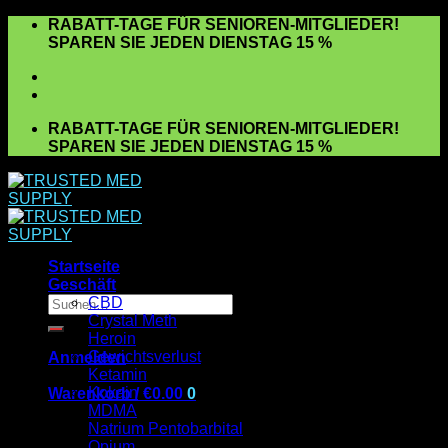
Zum
RABATT-TAGE FÜR SENIOREN-MITGLIEDER!
Inhalt
SPAREN SIE JEDEN DIENSTAG 15 %
springen
RABATT-TAGE FÜR SENIOREN-MITGLIEDER!
SPAREN SIE JEDEN DIENSTAG 15 %
Startseite
Geschäft
Suchen
CBD
nach:
Crystal Meth
Heroin
Gewichtsverlust
Anmelden
Ketamin
Kokain
Warenkorb /
€
0.00
0
MDMA
Es befinden sich keine Produkte im Warenkorb.
Natrium Pentobarbital
Opium