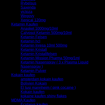
Rybelsus
Saxenda
victoza
Wegovy
Xenical 120mg
Ketamin Kaufen
Anasket 1000mg/10ml
Calypsol Ketamin 500mg/10ml
Ketamin Felsen
Ketamin hcl
Ketamin Inresa 10ml 500mg
Ketamin Kristall
Ketamin Kristallfelsen
Ketamin Mission Pharma 50mg/1ml
Ketamin Nasenspray ( 3 x Plasma Liquid
Nasenspray )
Ketamin Pulver
Kokain kaufen
amsterdam kokain kaufen
Bolivien Kokain
El tusi mannheim ( pink cocaine )
Kokain kaufen
kokaine kaufen shiny flakes
MDMA Kaufen
Ecstasys kaufen