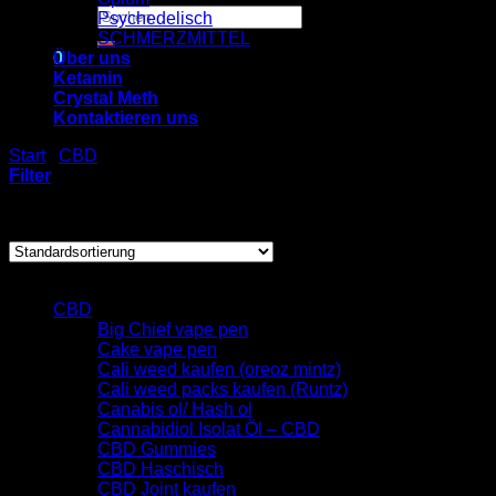
Suchen
Psychedelisch
nach:
SCHMERZMITTEL
0
Über uns
Ketamin
Crystal Meth
Warenkorb
Kontaktieren uns
Es befinden sich keine Produkte im Warenkorb.
Start
/
CBD
/
CBD Haschisch
Filter
Einzelnes Ergebnis wird angezeigt
Browse
CBD
Big Chief vape pen
Cake vape pen
Cali weed kaufen (oreoz mintz)
Cali weed packs kaufen (Runtz)
Canabis ol/ Hash ol
Cannabidiol Isolat Öl – CBD
CBD Gummies
CBD Haschisch
CBD Joint kaufen