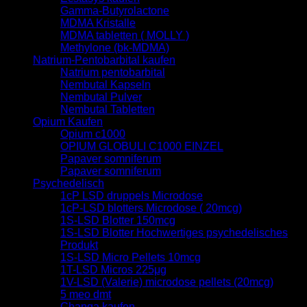
Gamma-Butyrolactone
MDMA Kristalle
MDMA tabletten ( MOLLY )
Methylone (bk-MDMA)
Natrium-Pentobarbital kaufen
Natrium pentobarbital
Nembutal Kapseln
Nembutal Pulver
Nembutal Tabletten
Opium Kaufen
Opium c1000
OPIUM GLOBULI C1000 EINZEL
Papaver somniferum
Papaver somniferum
Psychedelisch
1cP LSD druppels Microdose
1cP-LSD blotters Microdose ( 20mcg)
1S-LSD Blotter 150mcg
1S-LSD Blotter Hochwertiges psychedelisches
Produkt
1S-LSD Micro Pellets 10mcg
1T-LSD Micros 225μg
1V-LSD (Valerie) microdose pellets (20mcg)
5 meo dmt
Changa kaufen