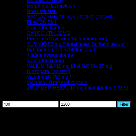
Methadon 10 mg
Morphinsulfat Injektion
Nad+ infusion
NAGLAZYME INFVLST CONC 1MG/ML
FLACON 5ML
Oxycodon kaufen
OXYCONTIN 30MG
Percocet (Oxycodon/Acetaminophen)
QUVIVIQ 50 mg Filmtabletten Schlafmittel zur
Behandlung von Schlaflosigkeit
Tilidine hydrochloride
Tramadol (Ultram
VALIUM Tabl 10 mg Blist 100 Stk 10 mg
Diazepam-Tabletten
Vicodin ES 750 mg / 7
Vyvanse 10 mg oral kapseln
ZOLPIDEM HEXAL 10 mg Filmtabletten 100 St
Nach Preis filtern
Min.
Max.
Filter
Preis
Preis
August 2026
M
D
M
D
F
S
S
1
2
3
4
5
6
7
8
9