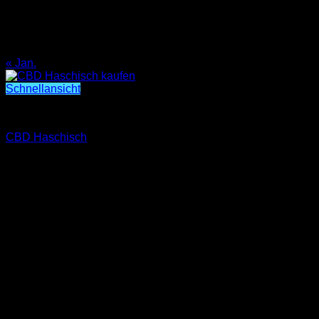
10
11
12
13
14
15
16
17
18
19
20
21
22
23
24
25
26
27
28
29
30
31
« Jan.
Schnellansicht
CBD
CBD Haschisch
Preisspanne:
€
400.00
–
€
1,200.00
€400.00
bis
€1,200.00