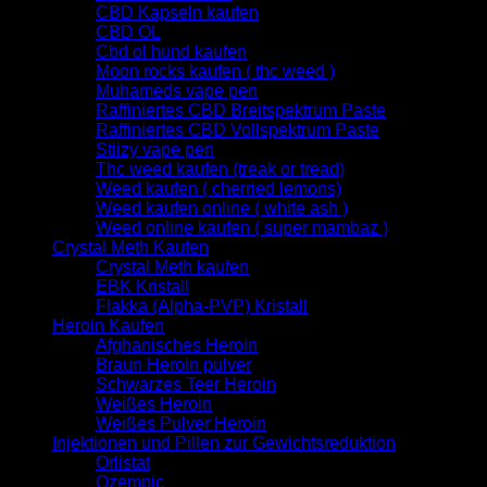
CBD Kapseln kaufen
CBD OL
Cbd ol hund kaufen
Moon rocks kaufen ( thc weed )
Muhameds vape pen
Raffiniertes CBD Breitspektrum Paste
Raffiniertes CBD Vollspektrum Paste
Stiizy vape pen
Thc weed kaufen (treak or tread)
Weed kaufen ( cherried lemons)
Weed kaufen online ( white ash )
Weed online kaufen ( super mambaz )
Crystal Meth Kaufen
Crystal Meth kaufen
EBK Kristall
Flakka (Alpha-PVP) Kristall
Heroin Kaufen
Afghanisches Heroin
Braun Heroin pulver
Schwarzes Teer Heroin
Weißes Heroin
Weißes Pulver Heroin
Injektionen und Pillen zur Gewichtsreduktion
Orlistat
Ozempic