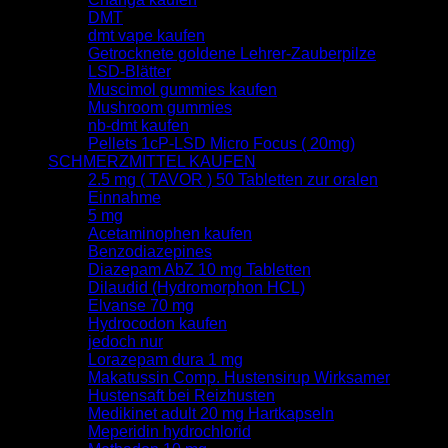
DMT
dmt vape kaufen
Getrocknete goldene Lehrer-Zauberpilze
LSD-Blätter
Muscimol gummies kaufen
Mushroom gummies
nb-dmt kaufen
Pellets 1cP-LSD Micro Focus ( 20mg)
SCHMERZMITTEL KAUFEN
2.5 mg ( TAVOR ) 50 Tabletten zur oralen
Einnahme
5 mg
Acetaminophen kaufen
Benzodiazepines
Diazepam AbZ 10 mg Tabletten
Dilaudid (Hydromorphon HCL)
Elvanse 70 mg
Hydrocodon kaufen
jedoch nur
Lorazepam dura 1 mg
Makatussin Comp. Hustensirup Wirksamer
Hustensaft bei Reizhusten
Medikinet adult 20 mg Hartkapseln
Meperidin hydrochlorid