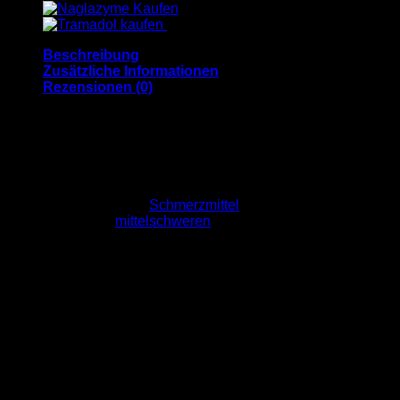
7,5
mg
Menge
Beschreibung
Zusätzliche Informationen
Rezensionen (0)
Vicodin Kaufen
Einleitung
Vicodin ist ein starkes
Schmerzmittel
, das häufig zur
Behandlung von
mittelschweren
bis schweren Schmerzen
eingesetzt wird. Es enthält die Wirkstoffe Hydrocodon und
Paracetamol (Acetaminophen). In Deutschland und vielen
anderen Ländern ist der Kauf von Vicodin und ähnlichen
Opioiden stark reguliert. Doch aufgrund seiner
schmerzlindernden Wirkung und hohen Wirksamkeit
interessieren sich viele Menschen für die Möglichkeit,
Vicodin online zu kaufen. In diesem Artikel erfahren Sie,
worauf Sie beim Kauf von Vicodin achten müssen, welche
Dosierungen verfügbar sind und wie sicher der Kauf von
Vicodin online ist.