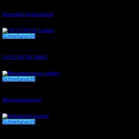
Meperidin hydrochlorid
Meperidin hydrochlorid
€
300.00
Schnellansicht
OXYCONTIN 30MG
OXYCONTIN 30MG
€
250.00
Schnellansicht
Benzodiazepines
Benzodiazepines
Preisspanne:
€
400.00
–
€
2,000.00
€400.00
bis
Schnellansicht
€2,000.00
Makatussin Comp. Hustensirup Wirksamer Hustensaft bei
Reizhusten