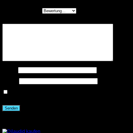
Deine Bewertung
*
Deine Rezension
*
Name
*
E-Mail
*
Name, E-Mail-Adresse und Website in diesem Browser
für meinen nächsten Kommentar speichern.
Ähnliche Produkte