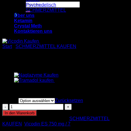
Suchen
Psychedelisch
nach:
SCHMERZMITTEL
0
Über uns
Ketamin
Crystal Meth
Warenkorb
Kontaktieren uns
Es befinden sich keine Produkte im Warenkorb.
Start
/
SCHMERZMITTEL KAUFEN
Vicodin ES 750 mg / 7,5 mg
€
250.00
menge
Zurücksetzen
Vicodin
ES
In den Warenkorb
750
Artikelnummer:
n. v.
Kategorien:
SCHMERZMITTEL
mg
KAUFEN
,
Vicodin ES 750 mg / 7
/