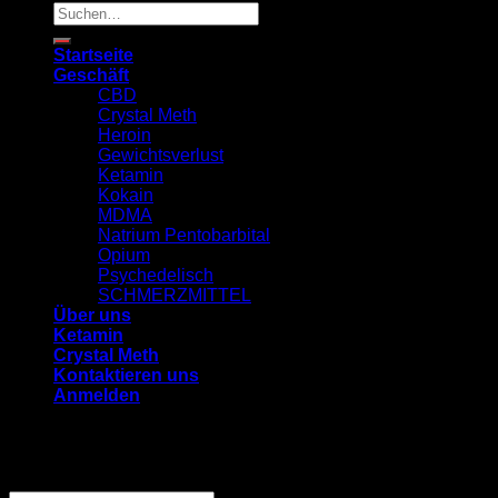
Suchen
nach:
Startseite
Geschäft
CBD
Crystal Meth
Heroin
Gewichtsverlust
Ketamin
Kokain
MDMA
Natrium Pentobarbital
Opium
Psychedelisch
SCHMERZMITTEL
Über uns
Ketamin
Crystal Meth
Kontaktieren uns
Anmelden
Anmelden
Benutzername oder E-Mail-Adresse
*