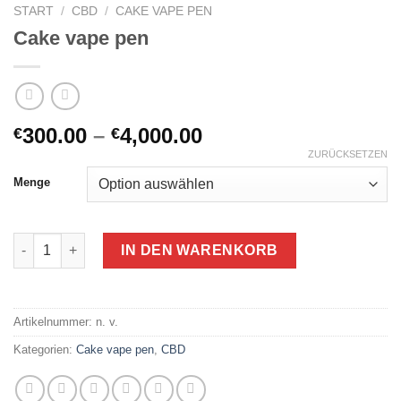
START
/
CBD
/
CAKE VAPE PEN
Cake vape pen
Preisspanne:
300.00
–
4,000.00
€
€
€300.00
ZURÜCKSETZEN
bis
Menge
€4,000.00
Cake vape pen Menge
IN DEN WARENKORB
Artikelnummer:
n. v.
Kategorien:
Cake vape pen
,
CBD