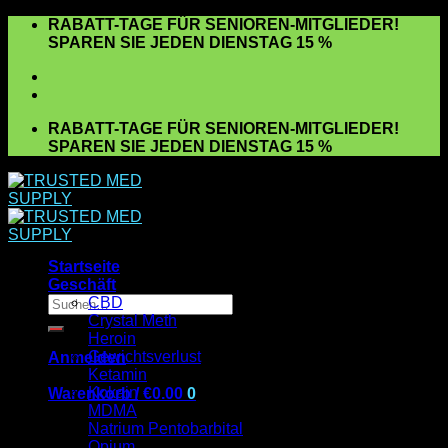
Zum
RABATT-TAGE FÜR SENIOREN-MITGLIEDER!
Inhalt
SPAREN SIE JEDEN DIENSTAG 15 %
springen
RABATT-TAGE FÜR SENIOREN-MITGLIEDER!
SPAREN SIE JEDEN DIENSTAG 15 %
Startseite
Geschäft
Suchen
CBD
nach:
Crystal Meth
Heroin
Gewichtsverlust
Anmelden
Ketamin
Kokain
Warenkorb /
€
0.00
0
MDMA
Es befinden sich keine Produkte im Warenkorb.
Natrium Pentobarbital
Opium