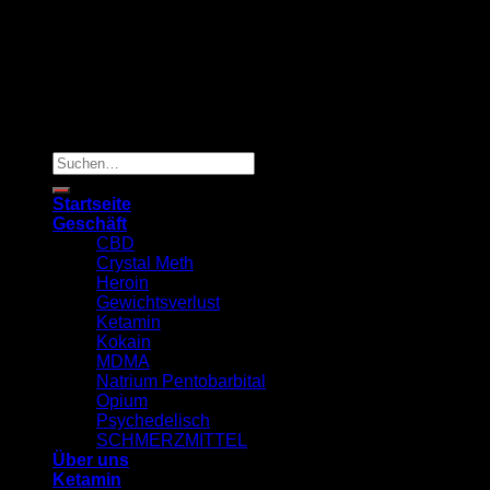
Copyright 2026 ©
TRUSTED MED SUPPLY
Suchen
nach:
Startseite
Geschäft
CBD
Crystal Meth
Heroin
Gewichtsverlust
Ketamin
Kokain
MDMA
Natrium Pentobarbital
Opium
Psychedelisch
SCHMERZMITTEL
Über uns
Ketamin