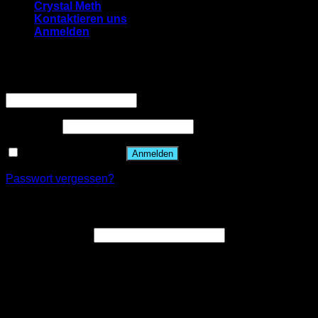
Crystal Meth
Kontaktieren uns
Anmelden
Anmelden
Benutzername oder E-Mail-Adresse
*
Passwort
*
Angemeldet bleiben
Anmelden
Passwort vergessen?
Registrieren
E-Mail-Adresse
*
Ein Link zum Erstellen eines neuen Passworts wird an deine
E-Mail-Adresse gesendet.
Your personal data will be used to support your experience
throughout this website, to manage access to your account,