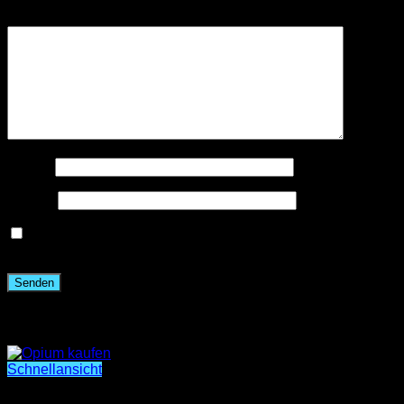
Deine Rezension
*
Name
*
E-Mail
*
Name, E-Mail-Adresse und Website in diesem Browser
für meinen nächsten Kommentar speichern.
Ähnliche Produkte
Schnellansicht
Opium c1000