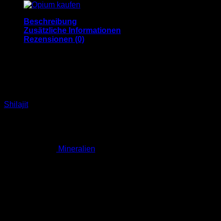
Beschreibung
Zusätzliche Informationen
Rezensionen (0)
Shilajit Kaufen Deutschland
Was ist Shilajit?
Shilajit
ist ein natürliches, harzartiges Heilmittel, das in
Gebirgsregionen wie dem Himalaya, Kaukasus und anderen
hohen Gebirgsketten vorkommt. Es wird seit Jahrhunderten
in der traditionellen Medizin verwendet und ist für seine
zahlreichen gesundheitlichen Vorteile bekannt. Shilajit
enthält über 80
Mineralien
, Antioxidantien und Fulvinsäure,
die als kraftvolle Ergänzungen für Energie, Vitalität und
allgemeines Wohlbefinden dienen.
Warum Shilajit kaufen?
Der Kauf von Shilajit ist in Deutschland immer beliebter
geworden, da immer mehr Menschen die Vorteile dieses