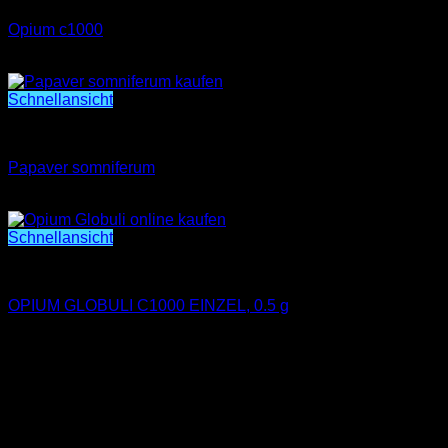
Opium c1000
Preisspanne:
€
400.00
–
€
2,600.00
€400.00
bis
Schnellansicht
€2,600.00
Opium Kaufen
Papaver somniferum
Preisspanne:
€
400.00
–
€
1,400.00
€400.00
bis
Schnellansicht
€1,400.00
OPIUM GLOBULI C1000 EINZEL
OPIUM GLOBULI C1000 EINZEL, 0.5 g
Preisspanne:
€
250.00
–
€
20,000.00
€250.00
bis
€20,000.00