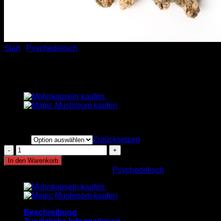
Start
/
Psychedelisch
Psilocybin
Preisspanne:
€
225.00
–
€
1,200.00
€225.00
menge
bis
Zurücksetzen
€1,200.00
Psilocybin
Menge
In den Warenkorb
Artikelnummer:
n. v.
Kategorie:
Psychedelisch
Beschreibung