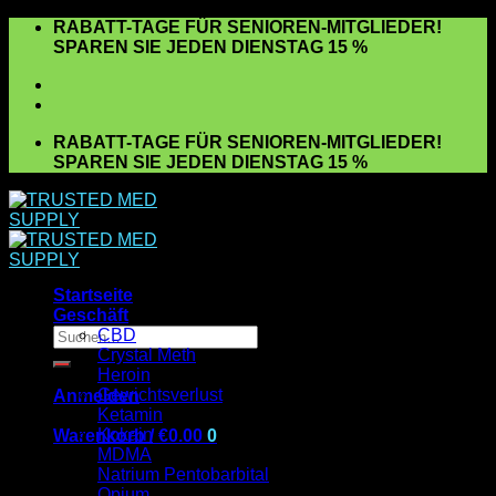
Zum
RABATT-TAGE FÜR SENIOREN-MITGLIEDER!
Inhalt
SPAREN SIE JEDEN DIENSTAG 15 %
springen
RABATT-TAGE FÜR SENIOREN-MITGLIEDER!
SPAREN SIE JEDEN DIENSTAG 15 %
Startseite
Geschäft
Suchen
CBD
nach:
Crystal Meth
Heroin
Gewichtsverlust
Anmelden
Ketamin
Kokain
Warenkorb /
€
0.00
0
MDMA
Es befinden sich keine Produkte im Warenkorb.
Natrium Pentobarbital
Opium