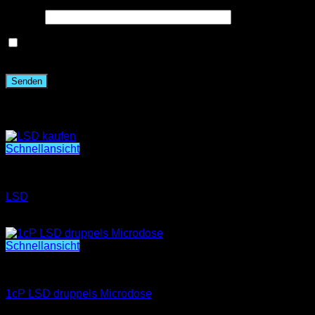
E-Mail
*
Name, E-Mail-Adresse und Website in diesem Browser
für meinen nächsten Kommentar speichern.
Ähnliche Produkte
Schnellansicht
Psychedelisch
LSD
€
200.00
Schnellansicht
1cP LSD druppels Microdose
1cP LSD druppels Microdose