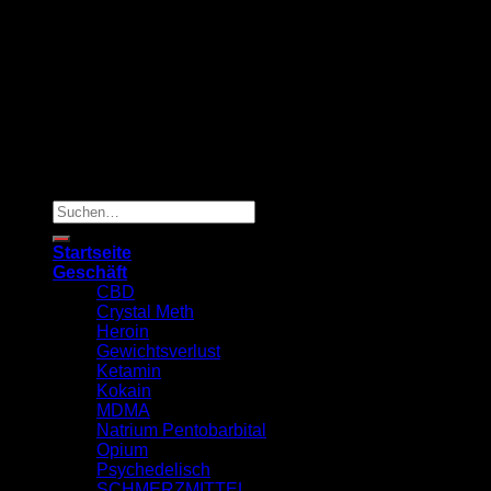
Copyright 2026 ©
TRUSTED MED SUPPLY
Suchen
nach:
Startseite
Geschäft
CBD
Crystal Meth
Heroin
Gewichtsverlust
Ketamin
Kokain
MDMA
Natrium Pentobarbital
Opium
Psychedelisch
SCHMERZMITTEL