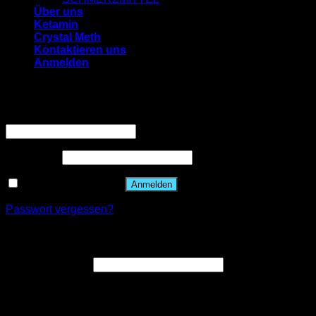
Über uns
Ketamin
Crystal Meth
Kontaktieren uns
Anmelden
Anmelden
Benutzername oder E-Mail-Adresse
*
Passwort
*
Angemeldet bleiben
Anmelden
Passwort vergessen?
Registrieren
E-Mail-Adresse
*
Ein Link zum Erstellen eines neuen Passworts wird an deine
E-Mail-Adresse gesendet.