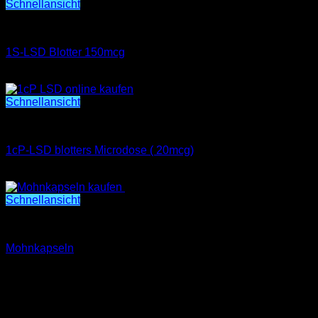
bis
Schnellansicht
€1,000.00
1S-LSD Blotter 150mcg
1S-LSD Blotter 150mcg
Preisspanne:
€
300.00
–
€
7,500.00
€300.00
bis
Schnellansicht
€7,500.00
1cP-LSD blotters Microdose ( 20mcg)
1cP-LSD blotters Microdose ( 20mcg)
Preisspanne:
€
250.00
–
€
7,000.00
€250.00
bis
Schnellansicht
€7,000.00
Psychedelisch
Mohnkapseln
Preisspanne:
€
350.00
–
€
1,000.00
€350.00
bis
€1,000.00