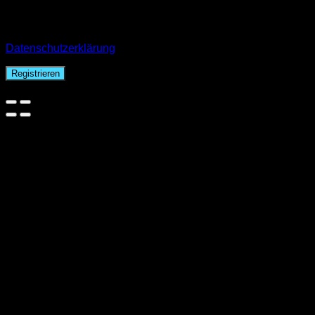
Your personal data will be used to support your experience
throughout this website, to manage access to your account,
and for other purposes described in our
Datenschutzerklärung
.
Registrieren