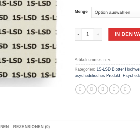
€
b
Menge
€
1S-LSD Blotter Hochwertiges 
IN DEN 
Artikelnummer:
n. v.
Kategorien:
1S-LSD Blotter Hochwer
psychedelisches Produkt
,
Psychede
ONEN
REZENSIONEN (0)