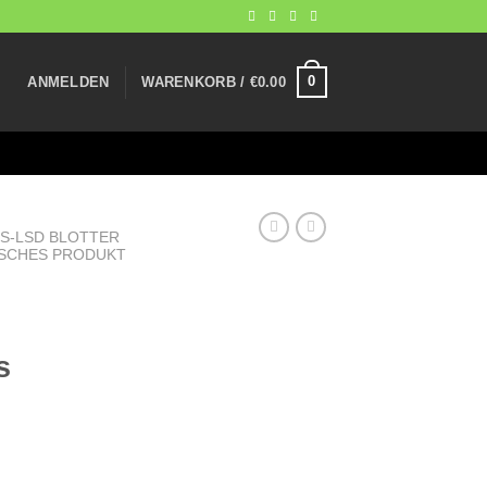
0
ANMELDEN
WARENKORB /
€
0.00
1S-LSD BLOTTER
SCHES PRODUKT
s
reisspanne: