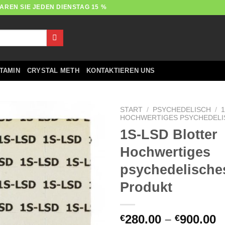
AREN SIE JEDEN DIENSTAG 15 %
TAMIN
CRYSTAL METH
KONTAKTIEREN UNS
START
/
PSYCHEDELISCH
/
HOCHWERTIGES PSYCHEDELI
1S-LSD Blotter
Hochwertiges
psychedelische
Produkt
P
280.00
–
900.00
€
€