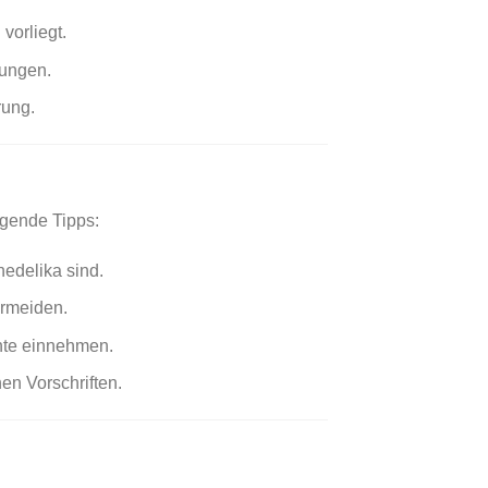
vorliegt.
gungen.
rung.
egende Tipps:
edelika sind.
rmeiden.
nte einnehmen.
en Vorschriften.