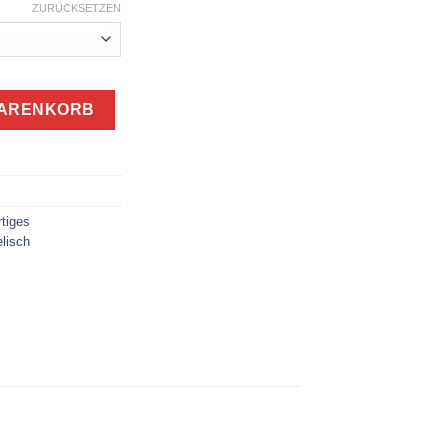
280.00
ZURÜCKSETZEN
is
900.00
psychedelisches Produkt Menge
WARENKORB
tiges
lisch