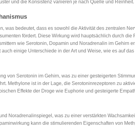
ster und die Konsistenz variieren je nach Quelle und Reinheit.
chanismus
n, was bedeutet, dass es sowohl die Aktivität des zentralen Ner
umenten fördert. Diese Wirkung wird hauptsächlich durch die 
ttern wie Serotonin, Dopamin und Noradrenalin im Gehirn er
auch einige Unterschiede in der Art und Weise, wie es auf das 
ng von Serotonin im Gehirn, was zu einer gesteigerten Stimmu
t. Methylone ist in der Lage, die Serotoninrezeptoren zu aktiv
pischen Effekte der Droge wie Euphorie und gesteigerte Empath
und Noradrenalinspiegel, was zu einer verstärkten Wachsamkei
 Dopaminwirkung kann die stimulierenden Eigenschaften von Meth