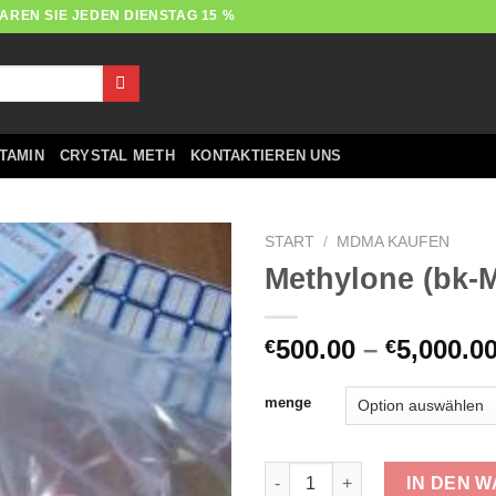
AREN SIE JEDEN DIENSTAG 15 %
TAMIN
CRYSTAL METH
KONTAKTIEREN UNS
START
/
MDMA KAUFEN
Methylone (bk
500.00
–
5,000.0
€
€
menge
Methylone (bk-MDMA) Menge
IN DEN 