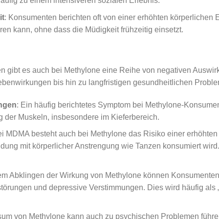
äufig zu einem intensiveren sozialen Erlebnis.
it
: Konsumenten berichten oft von einer erhöhten körperlichen 
hren kann, ohne dass die Müdigkeit frühzeitig einsetzt.
n gibt es auch bei Methylone eine Reihe von negativen Auswi
ebenwirkungen bis hin zu langfristigen gesundheitlichen Probl
ngen
: Ein häufig berichtetes Symptom bei Methylone-Konsument
 der Muskeln, insbesondere im Kieferbereich.
ei MDMA besteht auch bei Methylone das Risiko einer erhöhten
dung mit körperlicher Anstrengung wie Tanzen konsumiert wird
em Abklingen der Wirkung von Methylone können Konsumenten 
fstörungen und depressive Verstimmungen. Dies wird häufig als
onsum von Methylone kann auch zu psychischen Problemen führe