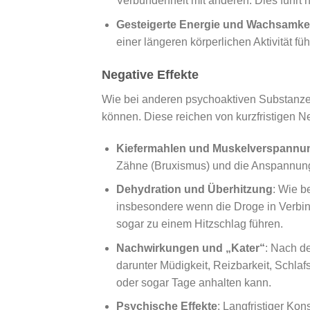
Verbundenheit mit anderen. Dies führt h
Gesteigerte Energie und Wachsamke
einer längeren körperlichen Aktivität fü
Negative Effekte
Wie bei anderen psychoaktiven Substanze
können. Diese reichen von kurzfristigen N
Kiefermahlen und Muskelverspannu
Zähne (Bruxismus) und die Anspannung
Dehydration und Überhitzung
: Wie b
insbesondere wenn die Droge in Verbin
sogar zu einem Hitzschlag führen.
Nachwirkungen und „Kater“
: Nach d
darunter Müdigkeit, Reizbarkeit, Schla
oder sogar Tage anhalten kann.
Psychische Effekte
: Langfristiger K