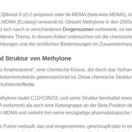
,3]dioxol-5-yl)-2-propanon oder bk-MDMA (beta-keto-MDMA), ist
 mit MDMA (Ecstasy) verwandt ist. Obwohl Methylone in den 200
d sich rasch in verschiedenen
Drogenszenen
verbreitete, ist s
ittenes Thema. In diesem Artikel untersuchen wir die chemisch
swirkungen und die rechtlichen Bestimmungen im Zusammenhang
d Struktur von Methylone
eto-Amphetamine“, eine chemische Klasse, die durch das Vorha
phetaminmoleküls gekennzeichnet ist. Diese chemische Struktur
Kohlenstoffkette.
hylone lautet C11H13NO3, und seine Struktur beinhaltet sowohl
A vorkommt) als auch eine Ketongruppe an der Beta-Position d
n MDMA und verleiht ihm seine einzigartige pharmakologische 
s Pulver verkauft, das oral eingenommen, geschnupft oder in ei