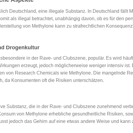
ßlich Deutschland, eine illegale Substanz. In Deutschland fällt 
mit als illegal betrachtet, unabhängig davon, ob es für den p
 Herstellung von Methylone kann zu strafrechtlichen Konsequen
nd Drogenkultur
nsbesondere in der Rave- und Clubszene, populär. Es wird häufig
rkungen erzeugt, jedoch möglicherweise weniger intensiv ist. D
n von Research Chemicals wie Methylone. Die mangelnde Regu
, da Konsumenten oft die Risiken unterschätzen.
ve Substanz, die in der Rave- und Clubszene zunehmend verbreite
Konsum von Methylone erhebliche gesundheitliche Risiken, sowohl
lusst jedoch das Gehirn auf eine etwas andere Weise und kan