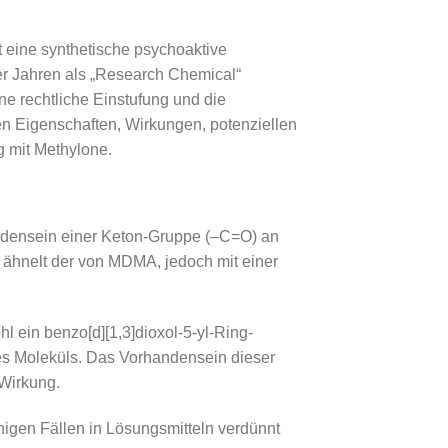
 eine synthetische psychoaktive
0er Jahren als „Research Chemical“
eine rechtliche Einstufung und die
en Eigenschaften, Wirkungen, potenziellen
 mit Methylone.
ndensein einer Keton-Gruppe (–C=O) an
 ähnelt der von MDMA, jedoch mit einer
 ein benzo[d][1,3]dioxol-5-yl-Ring-
es Moleküls. Das Vorhandensein dieser
Wirkung.
nigen Fällen in Lösungsmitteln verdünnt