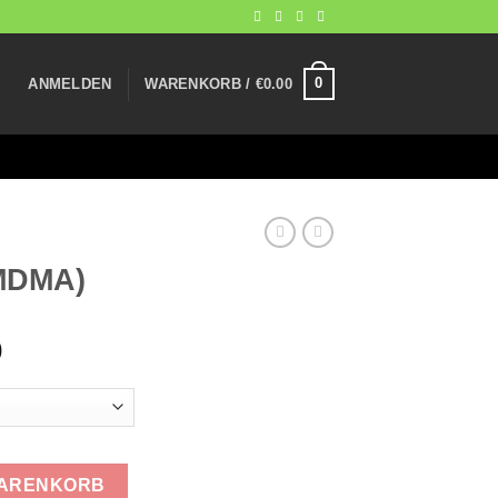
0
ANMELDEN
WARENKORB /
€
0.00
-MDMA)
Preisspanne:
0
€500.00
bis
€5,000.00
WARENKORB