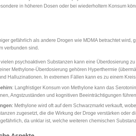
sbesondere in höheren Dosen oder bei wiederholtem Konsum kön
iger gefährlich als andere Drogen wie MDMA betrachtet wird, g
um verbunden sind.
i vielen psychoaktiven Substanzen kann eine Überdosierung z
iner Methylone-Überdosierung gehören Hyperthermie (übermä
und Halluzinationen. In extremen Fällen kann es zu einem Kre
ehirn
: Langfristiger Konsum von Methylone kann das Serotonin
en, Angstzuständen und kognitiven Beeinträchtigungen führen
ungen
: Methylone wird oft auf dem Schwarzmarkt verkauft, wobei 
tanzen zugesetzt, die die Wirkung der Droge verstärken oder d
fährlich, da unklar ist, welche weiteren chemischen Substan
iche Aspekte