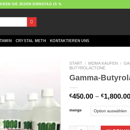
AREN SIE JEDEN DIENSTAG 15 %
TAMIN
CRYSTAL METH
KONTAKTIEREN UNS
START
/
MDMA KAUFEN
/
GA
BUTYROLACTONE
Gamma-Butyrol
450.00
–
1,800.0
€
€
menge
Gamma-Butyrolactone Menge