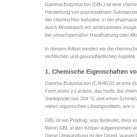
Gamma-Butyrolacton (GBL) ist eine chem
Herstellung von psychoaktiven Substanzen
der chemischen Industrie, in der pharmaze
durch Missbrauch ein ambivalentes Image. 
bei unsachgemäßer Handhabung oder Missb
In diesem Artikel werden wir die chemisc
rechtlichen und gesundheitlichen Aspekte
1.
Chemische Eigenschaften v
Gamma-Butyrolacton (C4H6O2) ist eine klar
Form eines γ-Lactons, das heißt, die chemis
Siedepunkt von 204 °C und einen Schmelzpu
vielen organischen Lösungsmitteln, wie z.
GBL ist ein Prodrug, was bedeutet, dass e
Wenn GBL in den Körper aufgenommen wird
Diese Umwandlung ist der Grund, warum G