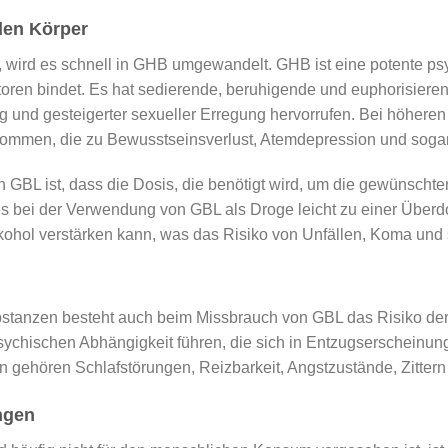
den Körper
wird es schnell in GHB umgewandelt. GHB ist eine potente psy
n bindet. Es hat sedierende, beruhigende und euphorisieren
 und gesteigerter sexueller Erregung hervorrufen. Bei höheren
ommen, die zu Bewusstseinsverlust, Atemdepression und soga
GBL ist, dass die Dosis, die benötigt wird, um die gewünschten
s es bei der Verwendung von GBL als Droge leicht zu einer Üb
kohol verstärken kann, was das Risiko von Unfällen, Koma und 
bstanzen besteht auch beim Missbrauch von GBL das Risiko der
psychischen Abhängigkeit führen, die sich in Entzugserschein
 gehören Schlafstörungen, Reizbarkeit, Angstzustände, Zittern
ngen