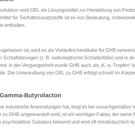
rproduktion wird GBL als Lösungsmittel zur Herstellung von Pest
ttel für Tierfutterzusatzstoffe ist es von Bedeutung, insbesonde
e enthalten.
gelassen ist, wird es als Vorläuferchemikalie für GHB verwend
 Schlafstörungen (z. B. narkoleptische Schlafanfälle) und in 
d. In der Vergangenheit wurde GHB auch als „K.-o.-Tropfen“ b
e. Die Umwandlung von GBL zu GHB erfolgt schnell im Körper, 
 Gamma-Butyrolacton
e industrielle Anwendungen hat, birgt es bei unsachgemäßer 
 zu GHB umgewandelt wird, ist ein wichtiger Faktor, der seine M
ls psychoaktive Substanz bekannt und wird oft missbräuchlich 