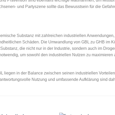
 und Prävention sind ebenfalls wichtige Maßnahmen, um Missb
hsenen- und Partyszene sollte das Bewusstsein für die Gefah
chemische Substanz mit zahlreichen industriellen Anwendungen,
dheitlichen Schäden. Die Umwandlung von GBL zu GHB im Kör
ubstanz, die nicht nur in der Industrie, sondern auch im Droge
r notwendig, um sowohl den industriellen Nutzen zu maximieren
liegen in der Balance zwischen seinen industriellen Vorteilen 
antwortungsvolle Nutzung und umfassende Aufklärung sind dahe