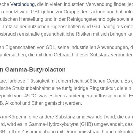
ische
Verbindung
, die in vielen Industrien Verwendung findet, j
 genutzt wird. GBL gehört zur Gruppe der Lactone und hat aufg
utischen Herstellung und in der Reinigungstechnologie sowie a
Trotz seiner nützlichen Eigenschaften wird GBL häufig als eine
rauch ernsthafte gesundheitliche Risiken mit sich bringen ka
hen Eigenschaften von GBL, seine industriellen Anwendungen, 
 untersuchen, die mit dem Gebrauch dieser Substanz verbunden
on Gamma-Butyrolacton
e, farblose Flüssigkeit mit einem leicht süßlichen Geruch. Es g
che Struktur beinhaltet eine fünfgliedrige Ringstruktur, die ein
nkt von -45 °C, was es bei Raumtemperatur flüssig macht. Es i
 B. Alkohol und Ether, gemischt werden.
s im Körper in eine andere Substanz umgewandelt wird, die dan
, wird es in Gamma-Hydroxybutyrat (GHB) umgewandelt, das a
BL oft im Zusammenhang mit Drogenmissbrauch und unkontrolli