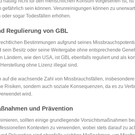
d häufig nicht für den menschlichen Konsum vorgesehen ist, is
 gefährlich sein können. Verunreinigungen können zu unerwar
 oder sogar Todesfällen erhöhen.
nd Regulierung von GBL
 rechtlichen Bestimmungen aufgrund seines Missbrauchspotentia
nd sein Besitz oder seine Weitergabe ohne entsprechende Geneh
Ländern, wie den USA, ist GBL ebenfalls reguliert und als kont
Herstellung ohne Lizenz illegal sind.
n auf die wachsende Zahl von Missbrauchsfällen, insbesondere
che Risiken, sondern auch soziale Konsequenzen, da es zu Verb
verwendet wird.
aßnahmen und Prävention
mieren, sollten einige grundlegende Vorsichtsmaßnahmen beach
fessionellen Kontexten zu verwenden, wobei stets darauf zu ach