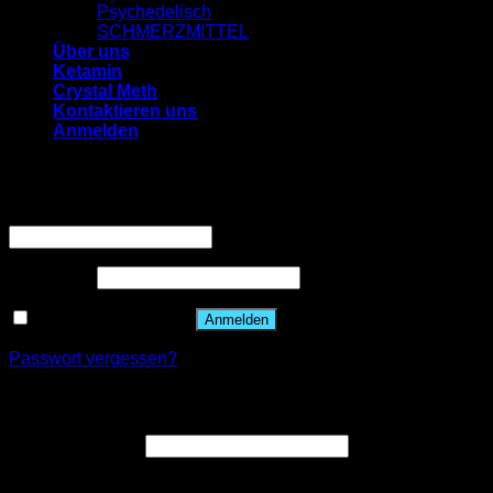
Psychedelisch
SCHMERZMITTEL
Über uns
Ketamin
Crystal Meth
Kontaktieren uns
Anmelden
Anmelden
Benutzername oder E-Mail-Adresse
*
Passwort
*
Angemeldet bleiben
Anmelden
Passwort vergessen?
Registrieren
E-Mail-Adresse
*
Ein Link zum Erstellen eines neuen Passworts wird an deine