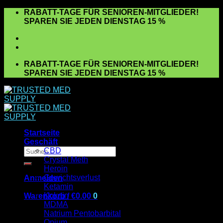
Zum
RABATT-TAGE FÜR SENIOREN-MITGLIEDER!
Inhalt
SPAREN SIE JEDEN DIENSTAG 15 %
springen
RABATT-TAGE FÜR SENIOREN-MITGLIEDER!
SPAREN SIE JEDEN DIENSTAG 15 %
Startseite
Geschäft
Suchen
CBD
nach:
Crystal Meth
Heroin
Gewichtsverlust
Anmelden
Ketamin
Kokain
Warenkorb /
€
0.00
0
MDMA
Es befinden sich keine Produkte im Warenkorb.
Natrium Pentobarbital
Opium