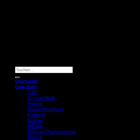
Copyright 2026 ©
TRUSTED MED SUPPLY
Suchen
nach:
Startseite
Geschäft
CBD
Crystal Meth
Heroin
Gewichtsverlust
Ketamin
Kokain
MDMA
Natrium Pentobarbital
Opium