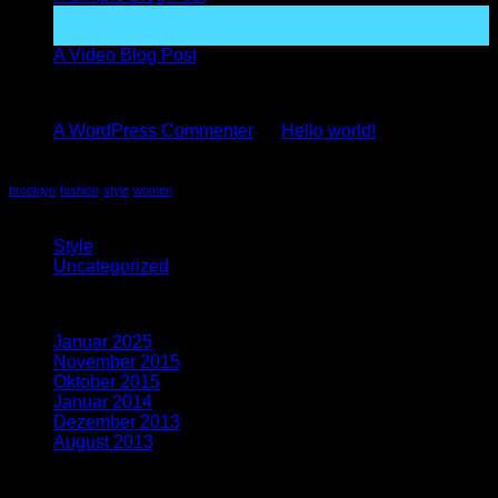
01
Jan.
A Video Blog Post
Recent Comments
A WordPress Commenter
zu
Hello world!
Tag Cloud
brooklyn
fashion
style
women
Kategorien
Style
(5)
Uncategorized
(4)
Archiv
Januar 2025
(1)
November 2015
(1)
Oktober 2015
(2)
Januar 2014
(1)
Dezember 2013
(2)
August 2013
(2)