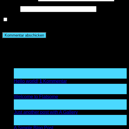
Website
Name, E-Mail-Adresse und Website in diesem Browser
für meinen nächsten Kommentar speichern.
About
Lorem ipsum dolor sit amet, consectetuer adipiscing elit, sed
diam nonummy nibh euismod tincidunt.
Latest Posts
17
Jan.
Hello world!
1
Kommentar
19
Nov.
Welcome to Flatsome
13
Okt.
Just another post with A Gallery
13
Okt.
A Simple Blog Post