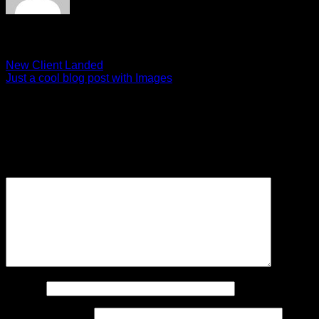
TRUSTED MED SUPPLY
New Client Landed
Just a cool blog post with Images
Schreibe einen Kommentar
Deine E-Mail-Adresse wird nicht veröffentlicht.
Erforderliche
Felder sind mit
*
markiert
Kommentar
*
Name
*
E-Mail-Adresse
*