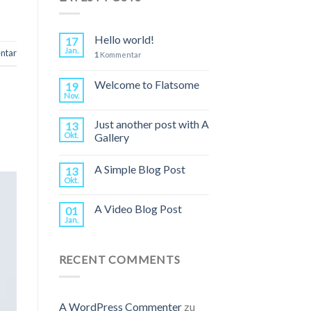
Hello world!
17
Jan.
ntar
1
Kommentar
Welcome to Flatsome
19
Nov.
Just another post with A
13
Okt.
Gallery
A Simple Blog Post
13
Okt.
A Video Blog Post
01
Jan.
RECENT COMMENTS
A WordPress Commenter
zu