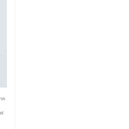
rus
at