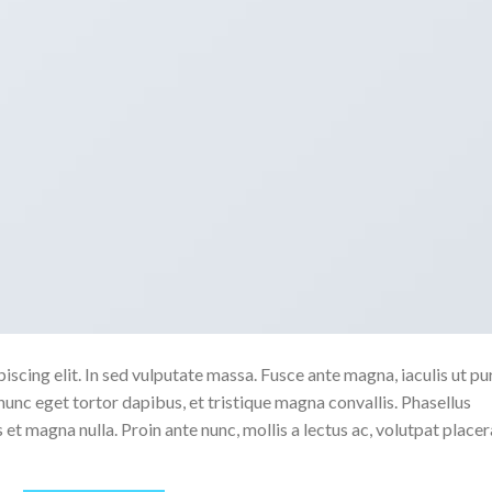
scing elit. In sed vulputate massa. Fusce ante magna, iaculis ut pu
nunc eget tortor dapibus, et tristique magna convallis. Phasellus
 et magna nulla. Proin ante nunc, mollis a lectus ac, volutpat placer