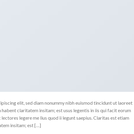
ipiscing elit, sed diam nonummy nibh euismod tincidunt ut laoreet
abent claritatem insitam; est usus legentis in iis qui facit eorum
ectores legere me lius quod ii legunt saepius. Claritas est etiam
tem insitam; est […]