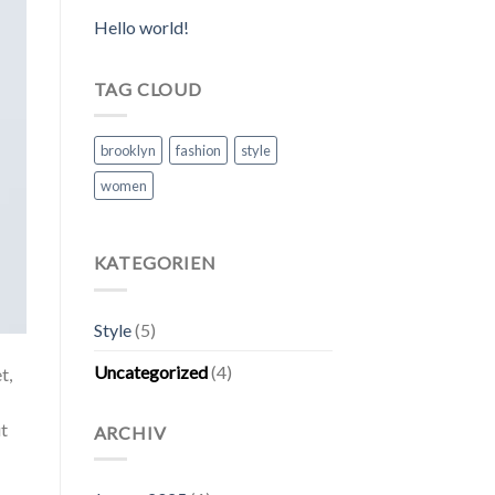
Hello world!
TAG CLOUD
brooklyn
fashion
style
women
KATEGORIEN
Style
(5)
Uncategorized
(4)
t,
ut
ARCHIV