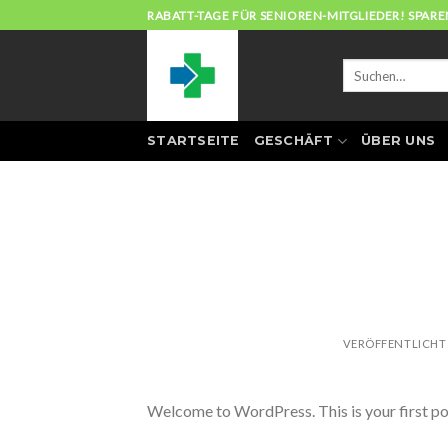
Zum
RABATT-TAGE FÜR SENIOREN-MITGLIEDER! SPAREN
Inhalt
springen
Suchen
nach:
STARTSEITE
GESCHÄFT
ÜBER UNS
VERÖFFENTLICH
Welcome to WordPress. This is your first post.