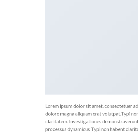
Lorem ipsum dolor sit amet, consectetuer ad
dolore magna aliquam erat volutpat.Typi non h
claritatem. Investigationes demonstraverunt l
processus dynamicus Typi non habent clarita