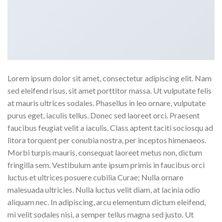
Lorem ipsum dolor sit amet, consectetur adipiscing elit. Nam
sed eleifend risus, sit amet porttitor massa. Ut vulputate felis
at mauris ultrices sodales. Phasellus in leo ornare, vulputate
purus eget, iaculis tellus. Donec sed laoreet orci. Praesent
faucibus feugiat velit a iaculis. Class aptent taciti sociosqu ad
litora torquent per conubia nostra, per inceptos himenaeos.
Morbi turpis mauris, consequat laoreet metus non, dictum
fringilla sem. Vestibulum ante ipsum primis in faucibus orci
luctus et ultrices posuere cubilia Curae; Nulla ornare
malesuada ultricies. Nulla luctus velit diam, at lacinia odio
aliquam nec. In adipiscing, arcu elementum dictum eleifend,
mi velit sodales nisi, a semper tellus magna sed justo. Ut