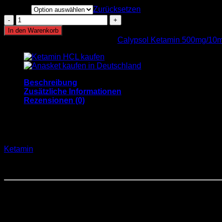
€350.00
menge
bis
Zurücksetzen
€1,000.00
Calypsol
Ketamin
In den Warenkorb
500mg/10ml
Artikelnummer:
n. v.
Kategorien:
Calypsol Ketamin 500mg/10m
Menge
Beschreibung
Zusätzliche Informationen
Rezensionen (0)
Calypsol Ketamin Kaufen –
Ketamin
ist ein Medikament, das ursprünglich als Anästhetiku
Ketamin zunehmend an Interesse, und der Kauf von Calypsol Ke
Ketamin in Deutschland, einschließlich legaler Aspekte und Vo
Inhaltsverzeichnis
Was ist Calypsol Ketamin?