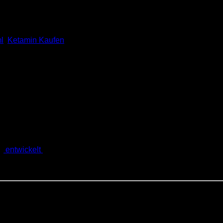
l
,
Ketamin Kaufen
 Was Sie Wissen Müssen
m
entwickelt
wurde und heute auch für andere medizinische Zwe
tamin steht für viele Menschen im Fokus. In diesem Artikel er
rschriften.