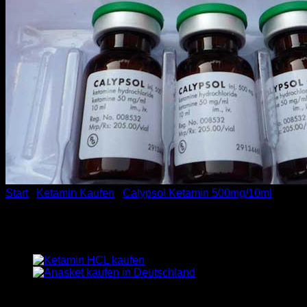
Start
/
Ketamin Kaufen
/
Calypsol Ketamin 500mg/10ml
Calypsol Ketamin 500mg/10
Preisspanne:
€
350.00
–
€
1,000.00