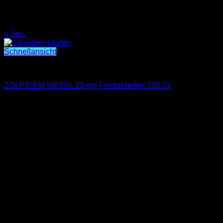
17
18
19
20
21
22
23
24
25
26
27
28
29
30
31
« Jan.
Schnellansicht
SCHMERZMITTEL KAUFEN
ZOLPIDEM HEXAL 10 mg Filmtabletten 100 St
€
200.00