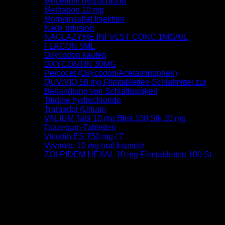
Meperidin hydrochlorid
Methadon 10 mg
Morphinsulfat Injektion
Nad+ infusion
NAGLAZYME INFVLST CONC 1MG/ML
FLACON 5ML
Oxycodon kaufen
OXYCONTIN 30MG
Percocet (Oxycodon/Acetaminophen)
QUVIVIQ 50 mg Filmtabletten Schlafmittel zur
Behandlung von Schlaflosigkeit
Tilidine hydrochloride
Tramadol (Ultram
VALIUM Tabl 10 mg Blist 100 Stk 10 mg
Diazepam-Tabletten
Vicodin ES 750 mg / 7
Vyvanse 10 mg oral kapseln
ZOLPIDEM HEXAL 10 mg Filmtabletten 100 St
August 2026
M
D
M
D
F
S
S
1
2
3
4
5
6
7
8
9
10
11
12
13
14
15
16