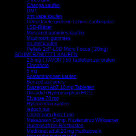
Changa kaufen
DMT
dmt vape kaufen
Getrocknete goldene Lehrer-Zauberpilze
LSD-Blätter
Muscimol gummies kaufen
Mushroom gummies
nb-dmt kaufen
Pellets 1cP-LSD Micro Focus ( 20mg)
SCHMERZMITTEL KAUFEN
2.5 mg ( TAVOR ) 50 Tabletten zur oralen
Einnahme
5 mg
Acetaminophen kaufen
Benzodiazepines
Diazepam AbZ 10 mg Tabletten
Dilaudid (Hydromorphon HCL)
Elvanse 70 mg
Hydrocodon kaufen
jedoch nur
Lorazepam dura 1 mg
Makatussin Comp. Hustensirup Wirksamer
Hustensaft bei Reizhusten
Medikinet adult 20 mg Hartkapseln