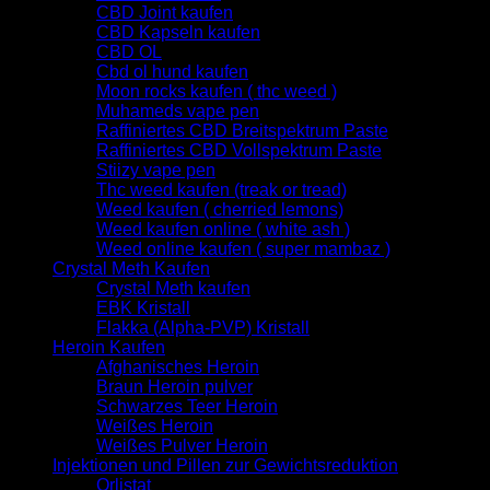
CBD Joint kaufen
CBD Kapseln kaufen
CBD OL
Cbd ol hund kaufen
Moon rocks kaufen ( thc weed )
Muhameds vape pen
Raffiniertes CBD Breitspektrum Paste
Raffiniertes CBD Vollspektrum Paste
Stiizy vape pen
Thc weed kaufen (treak or tread)
Weed kaufen ( cherried lemons)
Weed kaufen online ( white ash )
Weed online kaufen ( super mambaz )
Crystal Meth Kaufen
Crystal Meth kaufen
EBK Kristall
Flakka (Alpha-PVP) Kristall
Heroin Kaufen
Afghanisches Heroin
Braun Heroin pulver
Schwarzes Teer Heroin
Weißes Heroin
Weißes Pulver Heroin
Injektionen und Pillen zur Gewichtsreduktion
Orlistat