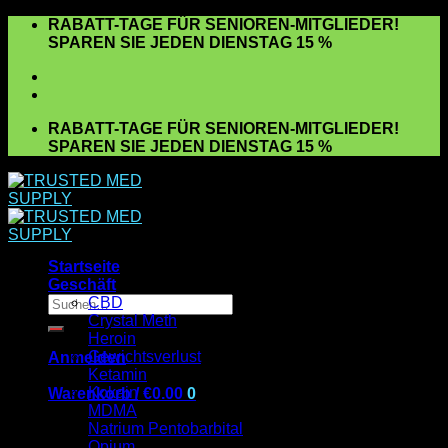
Zum
RABATT-TAGE FÜR SENIOREN-MITGLIEDER!
Inhalt
SPAREN SIE JEDEN DIENSTAG 15 %
springen
RABATT-TAGE FÜR SENIOREN-MITGLIEDER!
SPAREN SIE JEDEN DIENSTAG 15 %
Startseite
Geschäft
Suchen
CBD
nach:
Crystal Meth
Heroin
Gewichtsverlust
Anmelden
Ketamin
Kokain
Warenkorb /
€
0.00
0
MDMA
Es befinden sich keine Produkte im Warenkorb.
Natrium Pentobarbital
Opium