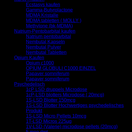
Ecstasys kaufen
Gamma-Butyrolactone
MDMA Kristalle
MDMA tabletten ( MOLLY )
Methylone (bk-MDMA)
Natrium-Pentobarbital kaufen
Natrium pentobarbital
Nembutal Kapseln
Nembutal Pulver
Nembutal Tabletten
Opium Kaufen
Opium c1000
OPIUM GLOBULI C1000 EINZEL
Papaver somniferum
Papaver somniferum
Psychedelisch
1cP LSD druppels Microdose
1cP-LSD blotters Microdose ( 20mcg)
1S-LSD Blotter 150mcg
1S-LSD Blotter Hochwertiges psychedelisches
Produkt
1S-LSD Micro Pellets 10mcg
1T-LSD Micros 225μg
1V-LSD (Valerie) microdose pellets (20mcg)
5 meo dmt