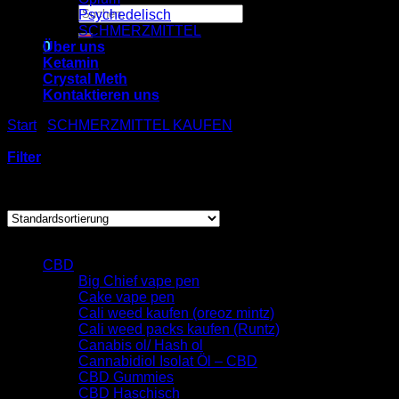
Suchen
Psychedelisch
nach:
SCHMERZMITTEL
0
Über uns
Ketamin
Crystal Meth
Warenkorb
Kontaktieren uns
Es befinden sich keine Produkte im Warenkorb.
Start
/
SCHMERZMITTEL KAUFEN
/
ZOLPIDEM HEXAL 10
mg Filmtabletten 100 St
Filter
Einzelnes Ergebnis wird angezeigt
Browse
CBD
Big Chief vape pen
Cake vape pen
Cali weed kaufen (oreoz mintz)
Cali weed packs kaufen (Runtz)
Canabis ol/ Hash ol
Cannabidiol Isolat Öl – CBD
CBD Gummies
CBD Haschisch