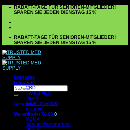
Zum
RABATT-TAGE FÜR SENIOREN-MITGLIEDER!
Inhalt
SPAREN SIE JEDEN DIENSTAG 15 %
springen
RABATT-TAGE FÜR SENIOREN-MITGLIEDER!
SPAREN SIE JEDEN DIENSTAG 15 %
Startseite
Geschäft
Suchen
CBD
nach:
Crystal Meth
Heroin
Gewichtsverlust
Anmelden
Ketamin
Kokain
Warenkorb /
€
0.00
0
MDMA
Es befinden sich keine Produkte im Warenkorb.
Natrium Pentobarbital
Opium