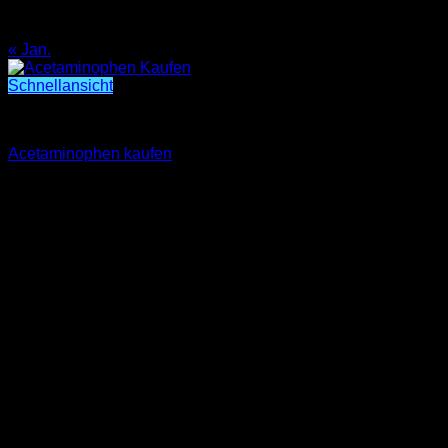
24
25
26
27
28
29
30
31
« Jan.
Schnellansicht
Acetaminophen kaufen
Acetaminophen kaufen
€
500.00