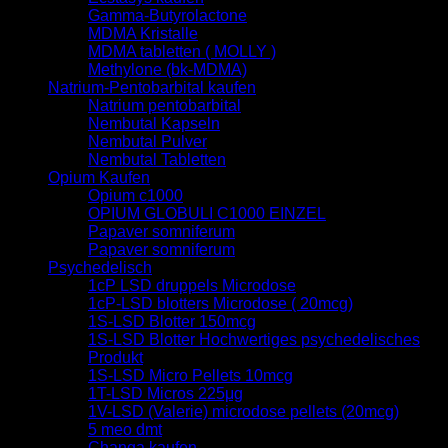
Gamma-Butyrolactone
MDMA Kristalle
MDMA tabletten ( MOLLY )
Methylone (bk-MDMA)
Natrium-Pentobarbital kaufen
Natrium pentobarbital
Nembutal Kapseln
Nembutal Pulver
Nembutal Tabletten
Opium Kaufen
Opium c1000
OPIUM GLOBULI C1000 EINZEL
Papaver somniferum
Papaver somniferum
Psychedelisch
1cP LSD druppels Microdose
1cP-LSD blotters Microdose ( 20mcg)
1S-LSD Blotter 150mcg
1S-LSD Blotter Hochwertiges psychedelisches
Produkt
1S-LSD Micro Pellets 10mcg
1T-LSD Micros 225μg
1V-LSD (Valerie) microdose pellets (20mcg)
5 meo dmt
Changa kaufen