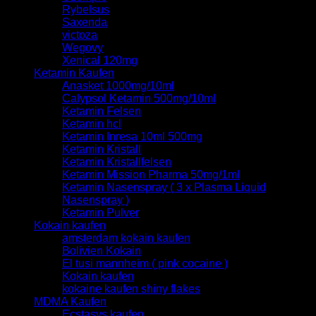
Rybelsus
Saxenda
victoza
Wegovy
Xenical 120mg
Ketamin Kaufen
Anasket 1000mg/10ml
Calypsol Ketamin 500mg/10ml
Ketamin Felsen
Ketamin hcl
Ketamin Inresa 10ml 500mg
Ketamin Kristall
Ketamin Kristallfelsen
Ketamin Mission Pharma 50mg/1ml
Ketamin Nasenspray ( 3 x Plasma Liquid
Nasenspray )
Ketamin Pulver
Kokain kaufen
amsterdam kokain kaufen
Bolivien Kokain
El tusi mannheim ( pink cocaine )
Kokain kaufen
kokaine kaufen shiny flakes
MDMA Kaufen
Ecstasys kaufen