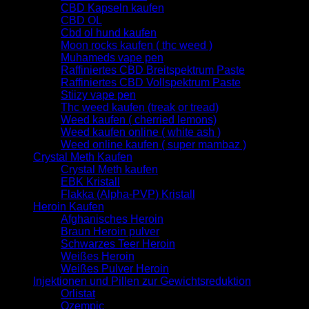
CBD Kapseln kaufen
CBD OL
Cbd ol hund kaufen
Moon rocks kaufen ( thc weed )
Muhameds vape pen
Raffiniertes CBD Breitspektrum Paste
Raffiniertes CBD Vollspektrum Paste
Stiizy vape pen
Thc weed kaufen (treak or tread)
Weed kaufen ( cherried lemons)
Weed kaufen online ( white ash )
Weed online kaufen ( super mambaz )
Crystal Meth Kaufen
Crystal Meth kaufen
EBK Kristall
Flakka (Alpha-PVP) Kristall
Heroin Kaufen
Afghanisches Heroin
Braun Heroin pulver
Schwarzes Teer Heroin
Weißes Heroin
Weißes Pulver Heroin
Injektionen und Pillen zur Gewichtsreduktion
Orlistat
Ozempic