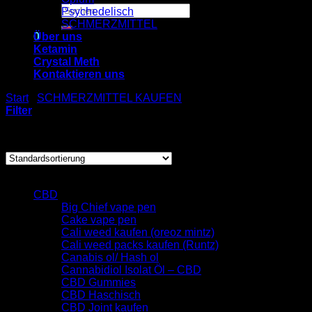
Suchen
Psychedelisch
nach:
SCHMERZMITTEL
0
Über uns
Ketamin
Crystal Meth
Warenkorb
Kontaktieren uns
Es befinden sich keine Produkte im Warenkorb.
Start
/
SCHMERZMITTEL KAUFEN
/
Acetaminophen kaufen
Filter
Einzelnes Ergebnis wird angezeigt
Browse
CBD
Big Chief vape pen
Cake vape pen
Cali weed kaufen (oreoz mintz)
Cali weed packs kaufen (Runtz)
Canabis ol/ Hash ol
Cannabidiol Isolat Öl – CBD
CBD Gummies
CBD Haschisch
CBD Joint kaufen