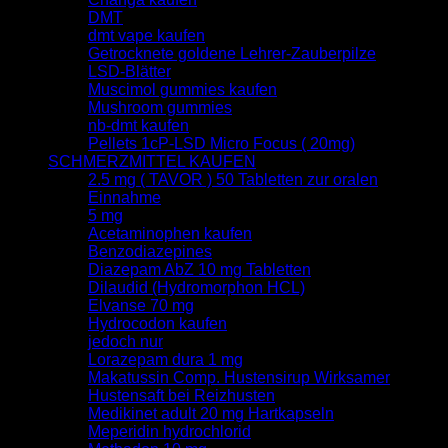
DMT
dmt vape kaufen
Getrocknete goldene Lehrer-Zauberpilze
LSD-Blätter
Muscimol gummies kaufen
Mushroom gummies
nb-dmt kaufen
Pellets 1cP-LSD Micro Focus ( 20mg)
SCHMERZMITTEL KAUFEN
2.5 mg ( TAVOR ) 50 Tabletten zur oralen
Einnahme
5 mg
Acetaminophen kaufen
Benzodiazepines
Diazepam AbZ 10 mg Tabletten
Dilaudid (Hydromorphon HCL)
Elvanse 70 mg
Hydrocodon kaufen
jedoch nur
Lorazepam dura 1 mg
Makatussin Comp. Hustensirup Wirksamer
Hustensaft bei Reizhusten
Medikinet adult 20 mg Hartkapseln
Meperidin hydrochlorid