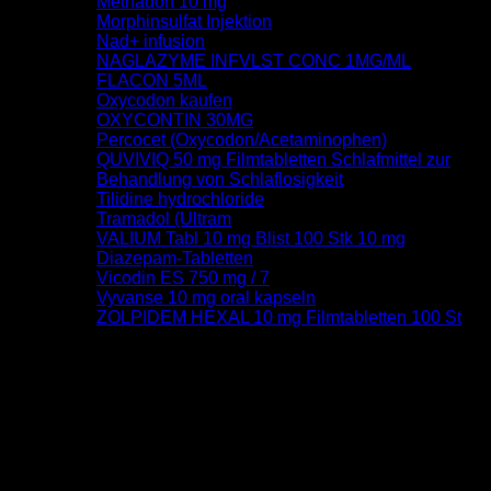
Methadon 10 mg
Morphinsulfat Injektion
Nad+ infusion
NAGLAZYME INFVLST CONC 1MG/ML
FLACON 5ML
Oxycodon kaufen
OXYCONTIN 30MG
Percocet (Oxycodon/Acetaminophen)
QUVIVIQ 50 mg Filmtabletten Schlafmittel zur
Behandlung von Schlaflosigkeit
Tilidine hydrochloride
Tramadol (Ultram
VALIUM Tabl 10 mg Blist 100 Stk 10 mg
Diazepam-Tabletten
Vicodin ES 750 mg / 7
Vyvanse 10 mg oral kapseln
ZOLPIDEM HEXAL 10 mg Filmtabletten 100 St
August 2026
M
D
M
D
F
S
S
1
2
3
4
5
6
7
8
9
10
11
12
13
14
15
16
17
18
19
20
21
22
23