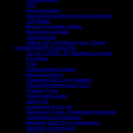
DMT
dmt vape kaufen
Getrocknete goldene Lehrer-Zauberpilze
LSD-Blätter
Muscimol gummies kaufen
Mushroom gummies
nb-dmt kaufen
Pellets 1cP-LSD Micro Focus ( 20mg)
SCHMERZMITTEL KAUFEN
2.5 mg ( TAVOR ) 50 Tabletten zur oralen
Einnahme
5 mg
Acetaminophen kaufen
Benzodiazepines
Diazepam AbZ 10 mg Tabletten
Dilaudid (Hydromorphon HCL)
Elvanse 70 mg
Hydrocodon kaufen
jedoch nur
Lorazepam dura 1 mg
Makatussin Comp. Hustensirup Wirksamer
Hustensaft bei Reizhusten
Medikinet adult 20 mg Hartkapseln
Meperidin hydrochlorid