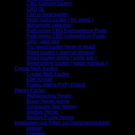
CBD Kapseln kaufen
CBD OL
Cbd ol hund kaufen
Moon rocks kaufen ( thc weed )
Muhameds vape pen
Raffiniertes CBD Breitspektrum Paste
Raffiniertes CBD Vollspektrum Paste
Stiizy vape pen
Thc weed kaufen (treak or tread)
Weed kaufen ( cherried lemons)
Weed kaufen online ( white ash )
Weed online kaufen ( super mambaz )
Crystal Meth Kaufen
Crystal Meth kaufen
EBK Kristall
Flakka (Alpha-PVP) Kristall
Heroin Kaufen
Afghanisches Heroin
Braun Heroin pulver
Schwarzes Teer Heroin
Weißes Heroin
Weißes Pulver Heroin
Injektionen und Pillen zur Gewichtsreduktion
Orlistat
Ozempic