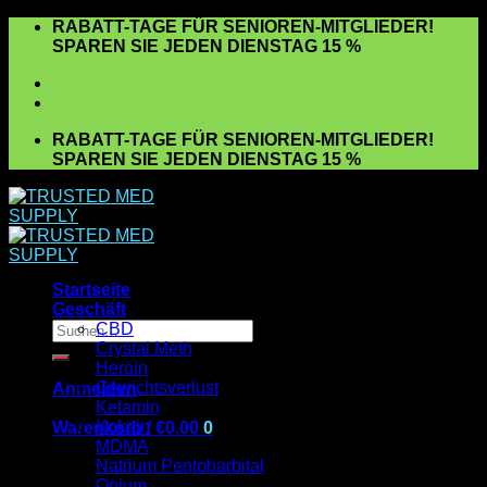
Zum
RABATT-TAGE FÜR SENIOREN-MITGLIEDER!
Inhalt
SPAREN SIE JEDEN DIENSTAG 15 %
springen
RABATT-TAGE FÜR SENIOREN-MITGLIEDER!
SPAREN SIE JEDEN DIENSTAG 15 %
Startseite
Geschäft
Suchen
CBD
nach:
Crystal Meth
Heroin
Gewichtsverlust
Anmelden
Ketamin
Kokain
Warenkorb /
€
0.00
0
MDMA
Es befinden sich keine Produkte im Warenkorb.
Natrium Pentobarbital
Opium