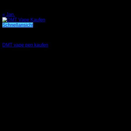
24
25
26
27
28
29
30
31
« Jan.
Schnellansicht
dmt vape kaufen
DMT vape pen kaufen
€
200.00