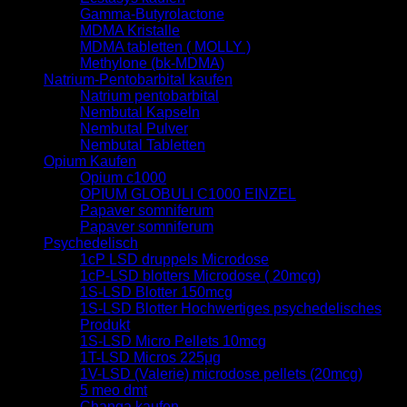
Gamma-Butyrolactone
MDMA Kristalle
MDMA tabletten ( MOLLY )
Methylone (bk-MDMA)
Natrium-Pentobarbital kaufen
Natrium pentobarbital
Nembutal Kapseln
Nembutal Pulver
Nembutal Tabletten
Opium Kaufen
Opium c1000
OPIUM GLOBULI C1000 EINZEL
Papaver somniferum
Papaver somniferum
Psychedelisch
1cP LSD druppels Microdose
1cP-LSD blotters Microdose ( 20mcg)
1S-LSD Blotter 150mcg
1S-LSD Blotter Hochwertiges psychedelisches
Produkt
1S-LSD Micro Pellets 10mcg
1T-LSD Micros 225μg
1V-LSD (Valerie) microdose pellets (20mcg)
5 meo dmt
Changa kaufen