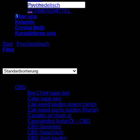
Suchen
Psychedelisch
nach:
SCHMERZMITTEL
0
Über uns
Ketamin
Crystal Meth
Warenkorb
Kontaktieren uns
Es befinden sich keine Produkte im Warenkorb.
Start
/
Psychedelisch
/
dmt vape kaufen
Filter
Einzelnes Ergebnis wird angezeigt
Browse
CBD
Big Chief vape pen
Cake vape pen
Cali weed kaufen (oreoz mintz)
Cali weed packs kaufen (Runtz)
Canabis ol/ Hash ol
Cannabidiol Isolat Öl – CBD
CBD Gummies
CBD Haschisch
CBD Joint kaufen