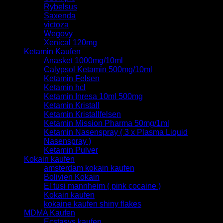
Rybelsus
Saxenda
victoza
Wegovy
Xenical 120mg
Ketamin Kaufen
Anasket 1000mg/10ml
Calypsol Ketamin 500mg/10ml
Ketamin Felsen
Ketamin hcl
Ketamin Inresa 10ml 500mg
Ketamin Kristall
Ketamin Kristallfelsen
Ketamin Mission Pharma 50mg/1ml
Ketamin Nasenspray ( 3 x Plasma Liquid
Nasenspray )
Ketamin Pulver
Kokain kaufen
amsterdam kokain kaufen
Bolivien Kokain
El tusi mannheim ( pink cocaine )
Kokain kaufen
kokaine kaufen shiny flakes
MDMA Kaufen
Ecstasys kaufen