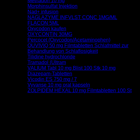
Methadon 10 mg
Morphinsulfat Injektion
Nad+ infusion
NAGLAZYME INFVLST CONC 1MG/ML
FLACON 5ML
Oxycodon kaufen
OXYCONTIN 30MG
Percocet (Oxycodon/Acetaminophen)
QUVIVIQ 50 mg Filmtabletten Schlafmittel zur
Behandlung von Schlaflosigkeit
Tilidine hydrochloride
Tramadol (Ultram
VALIUM Tabl 10 mg Blist 100 Stk 10 mg
Diazepam-Tabletten
Vicodin ES 750 mg / 7
Vyvanse 10 mg oral kapseln
ZOLPIDEM HEXAL 10 mg Filmtabletten 100 St
August 2026
M
D
M
D
F
S
S
1
2
3
4
5
6
7
8
9
10
11
12
13
14
15
16
17
18
19
20
21
22
23