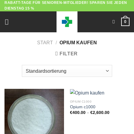
RABATT-TAGE FÜR SENIOREN-MITGLIEDER! SPAREN SIE JEDEN
Zum
DIENSTAG 15 %
Inhalt
springen
0
START
/
OPIUM KAUFEN
FILTER
OPIUM C1000
Opium c1000
Preisspanne:
€
400.00
–
€
2,600.00
€400.00
bis
€2,600.00