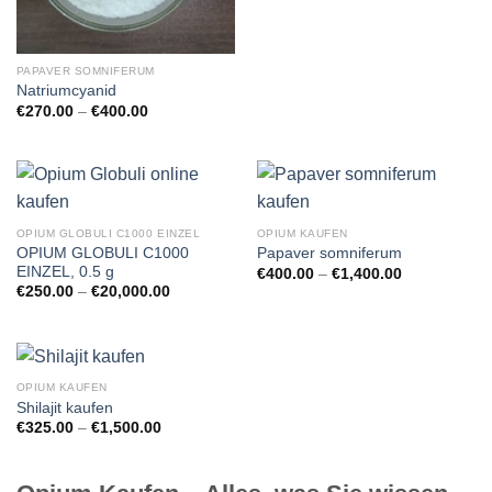
PAPAVER SOMNIFERUM
Natriumcyanid
Preisspanne:
€
270.00
–
€
400.00
€270.00
bis
€400.00
OPIUM GLOBULI C1000 EINZEL
OPIUM KAUFEN
OPIUM GLOBULI C1000
Papaver somniferum
EINZEL, 0.5 g
Preisspanne:
€
400.00
–
€
1,400.00
€400.00
Preisspanne:
€
250.00
–
€
20,000.00
bis
€250.00
€1,400.00
bis
€20,000.00
OPIUM KAUFEN
Shilajit kaufen
Preisspanne:
€
325.00
–
€
1,500.00
€325.00
bis
€1,500.00