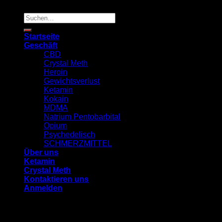
Copyright 2026 ©
TRUSTED MED SUPPLY
Suchen
nach:
Startseite
Geschäft
CBD
Crystal Meth
Heroin
Gewichtsverlust
Ketamin
Kokain
MDMA
Natrium Pentobarbital
Opium
Psychedelisch
SCHMERZMITTEL
Über uns
Ketamin
Crystal Meth
Kontaktieren uns
Anmelden
Anmelden