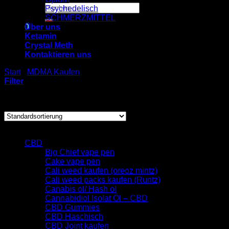
Suchen
Psychedelisch
nach:
SCHMERZMITTEL
0
Über uns
Ketamin
Crystal Meth
Warenkorb
Kontaktieren uns
Es befinden sich keine Produkte im Warenkorb.
Start
/
MDMA Kaufen
/
MDMA Kristalle
Filter
Einzelnes Ergebnis wird angezeigt
Browse
CBD
Big Chief vape pen
Cake vape pen
Cali weed kaufen (oreoz mintz)
Cali weed packs kaufen (Runtz)
Canabis ol/ Hash ol
Cannabidiol Isolat Öl – CBD
CBD Gummies
CBD Haschisch
CBD Joint kaufen