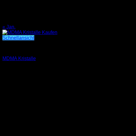
10
11
12
13
14
15
16
17
18
19
20
21
22
23
24
25
26
27
28
29
30
31
« Jan.
Schnellansicht
MDMA Kristalle
MDMA Kristalle
Preisspanne:
€
450.00
–
€
5,500.00
€450.00
bis
€5,500.00