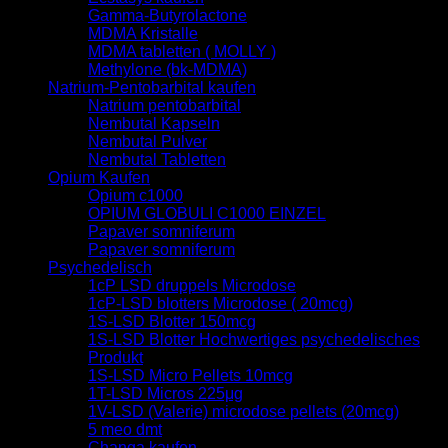
Gamma-Butyrolactone
MDMA Kristalle
MDMA tabletten ( MOLLY )
Methylone (bk-MDMA)
Natrium-Pentobarbital kaufen
Natrium pentobarbital
Nembutal Kapseln
Nembutal Pulver
Nembutal Tabletten
Opium Kaufen
Opium c1000
OPIUM GLOBULI C1000 EINZEL
Papaver somniferum
Papaver somniferum
Psychedelisch
1cP LSD druppels Microdose
1cP-LSD blotters Microdose ( 20mcg)
1S-LSD Blotter 150mcg
1S-LSD Blotter Hochwertiges psychedelisches
Produkt
1S-LSD Micro Pellets 10mcg
1T-LSD Micros 225μg
1V-LSD (Valerie) microdose pellets (20mcg)
5 meo dmt
Changa kaufen