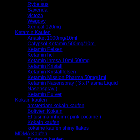
Rybelsus
Saxenda
victoza
Wegovy
Xenical 120mg
Ketamin Kaufen
Anasket 1000mg/10ml
Calypsol Ketamin 500mg/10ml
Ketamin Felsen
Ketamin hcl
Ketamin Inresa 10ml 500mg
Ketamin Kristall
Ketamin Kristallfelsen
Ketamin Mission Pharma 50mg/1ml
Ketamin Nasenspray ( 3 x Plasma Liquid
Nasenspray )
Ketamin Pulver
Kokain kaufen
amsterdam kokain kaufen
Bolivien Kokain
El tusi mannheim ( pink cocaine )
Kokain kaufen
kokaine kaufen shiny flakes
MDMA Kaufen
Ecstasys kaufen