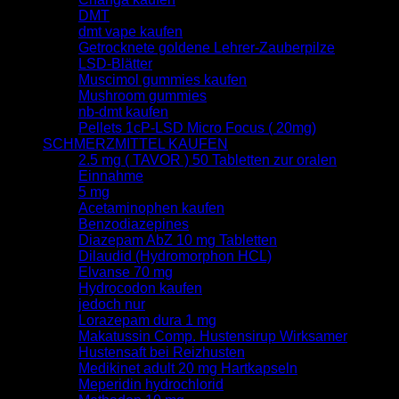
DMT
dmt vape kaufen
Getrocknete goldene Lehrer-Zauberpilze
LSD-Blätter
Muscimol gummies kaufen
Mushroom gummies
nb-dmt kaufen
Pellets 1cP-LSD Micro Focus ( 20mg)
SCHMERZMITTEL KAUFEN
2.5 mg ( TAVOR ) 50 Tabletten zur oralen
Einnahme
5 mg
Acetaminophen kaufen
Benzodiazepines
Diazepam AbZ 10 mg Tabletten
Dilaudid (Hydromorphon HCL)
Elvanse 70 mg
Hydrocodon kaufen
jedoch nur
Lorazepam dura 1 mg
Makatussin Comp. Hustensirup Wirksamer
Hustensaft bei Reizhusten
Medikinet adult 20 mg Hartkapseln
Meperidin hydrochlorid