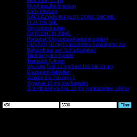
Methadon 10 mg
Morphinsulfat Injektion
Nad+ infusion
NAGLAZYME INFVLST CONC 1MG/ML
FLACON 5ML
Oxycodon kaufen
OXYCONTIN 30MG
Percocet (Oxycodon/Acetaminophen)
QUVIVIQ 50 mg Filmtabletten Schlafmittel zur
Behandlung von Schlaflosigkeit
Tilidine hydrochloride
Tramadol (Ultram
VALIUM Tabl 10 mg Blist 100 Stk 10 mg
Diazepam-Tabletten
Vicodin ES 750 mg / 7
Vyvanse 10 mg oral kapseln
ZOLPIDEM HEXAL 10 mg Filmtabletten 100 St
Nach Preis filtern
Min.
Max.
Filter
Preis
Preis
August 2026
M
D
M
D
F
S
S
1
2
3
4
5
6
7
8
9