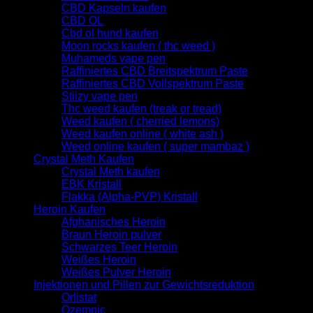
CBD Kapseln kaufen
CBD OL
Cbd ol hund kaufen
Moon rocks kaufen ( thc weed )
Muhameds vape pen
Raffiniertes CBD Breitspektrum Paste
Raffiniertes CBD Vollspektrum Paste
Stiizy vape pen
Thc weed kaufen (treak or tread)
Weed kaufen ( cherried lemons)
Weed kaufen online ( white ash )
Weed online kaufen ( super mambaz )
Crystal Meth Kaufen
Crystal Meth kaufen
EBK Kristall
Flakka (Alpha-PVP) Kristall
Heroin Kaufen
Afghanisches Heroin
Braun Heroin pulver
Schwarzes Teer Heroin
Weißes Heroin
Weißes Pulver Heroin
Injektionen und Pillen zur Gewichtsreduktion
Orlistat
Ozempic