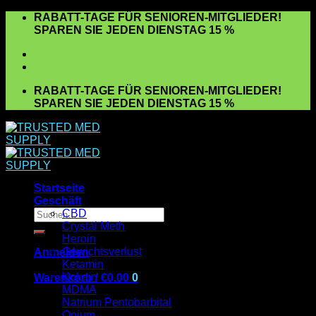
Zum
RABATT-TAGE FÜR SENIOREN-MITGLIEDER!
Inhalt
SPAREN SIE JEDEN DIENSTAG 15 %
springen
RABATT-TAGE FÜR SENIOREN-MITGLIEDER!
SPAREN SIE JEDEN DIENSTAG 15 %
Startseite
Geschäft
Suchen
CBD
nach:
Crystal Meth
Heroin
Gewichtsverlust
Anmelden
Ketamin
Kokain
Warenkorb /
€
0.00
0
MDMA
Es befinden sich keine Produkte im Warenkorb.
Natrium Pentobarbital
Opium