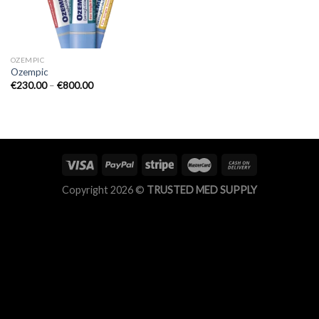
OZEMPIC
Ozempic
Preisspanne:
€
230.00
–
€
800.00
€230.00
bis
€800.00
Copyright 2026 ©
TRUSTED MED SUPPLY