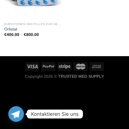
INJEKTIONEN UND PILLEN ZUR GEWICHTSREDUKTION
Orlistat
Preisspanne:
€
400.00
–
€
800.00
€400.00
bis
€800.00
Copyright 2026 ©
TRUSTED MED SUPPLY
Kontaktieren Sie uns