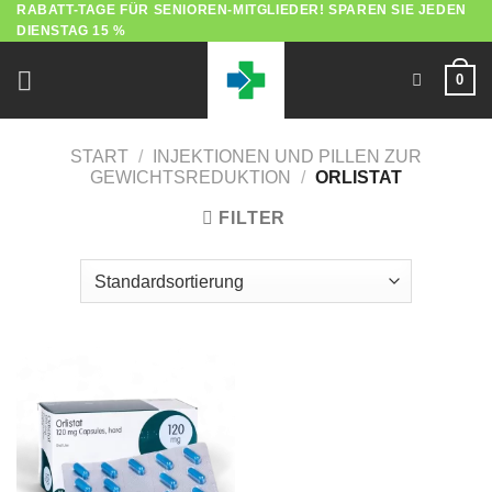
RABATT-TAGE FÜR SENIOREN-MITGLIEDER! SPAREN SIE JEDEN
Zum
DIENSTAG 15 %
Inhalt
springen
0
START
/
INJEKTIONEN UND PILLEN ZUR
GEWICHTSREDUKTION
/
ORLISTAT
FILTER